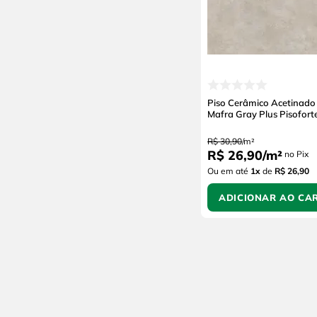
Piso Cerâmico Acetinado 
Mafra Gray Plus Pisofort
R$
30
,
90
/
m²
R$
26
,
90
/
m²
no Pix
Ou em até
1
x
de
R$ 26,90
ADICIONAR AO CA