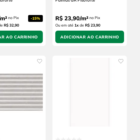
soforte
Palmas GR Pisoforte
m²
R$
23
,
90
/
m²
no Pix
no Pix
-
15%
de
R$ 32,90
Ou em até
1
x
de
R$ 23,90
AR AO CARRINHO
ADICIONAR AO CARRINHO