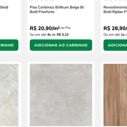
 Bold
Piso Cerâmico Brilhum Beige Br
Revestimento
Bold Pisoforte
Bold Riplan P
R$
20
,
90
/
m²
R$
28
,
90
/
no Pix
Ou em até
4
x
de
R$ 5,22
Ou em até
1
x
RRINHO
ADICIONAR AO CARRINHO
ADICION