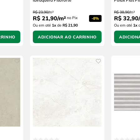
Ibiraquera Pisoforte
Pólux Plus Pi
R$
23
,
90
/
m²
R$
38
,
90
/
m²
R$
21
,
90
/
m²
R$
32
,
90
/
no Pix
-
8%
Ou em até
1
x
de
R$ 21,90
Ou em até
1
x
RRINHO
ADICIONAR AO CARRINHO
ADICION