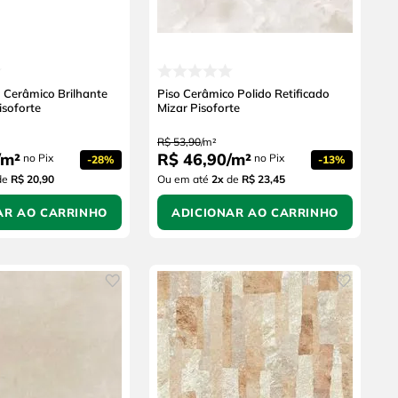
 Cerâmico Brilhante
Piso Cerâmico Polido Retificado
isoforte
Mizar Pisoforte
R$
53
,
90
/
m²
m²
R$
46
,
90
/
m²
no Pix
no Pix
-
28%
-
13%
de
R$ 20,90
Ou em até
2
x
de
R$ 23,45
AR AO CARRINHO
ADICIONAR AO CARRINHO