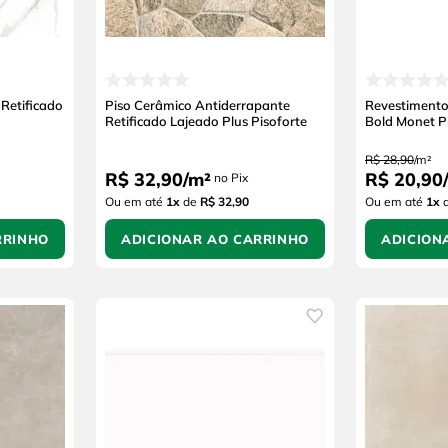
Retificado
Piso Cerâmico Antiderrapante
Revestimento
Retificado Lajeado Plus Pisoforte
Bold Monet P
R$
28
,
90
/
m²
R$
32
,
90
/
m²
R$
20
,
90
/
no Pix
Ou em até
1
x
de
R$ 32,90
Ou em até
1
x
RRINHO
ADICIONAR AO CARRINHO
ADICION