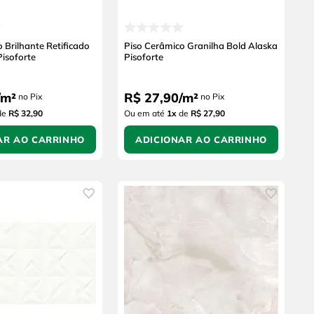
 Brilhante Retificado
Piso Cerâmico Granilha Bold Alaska
isoforte
Pisoforte
m²
R$
27
,
90
/
m²
no Pix
no Pix
de
R$ 32,90
Ou em até
1
x
de
R$ 27,90
AR AO CARRINHO
ADICIONAR AO CARRINHO