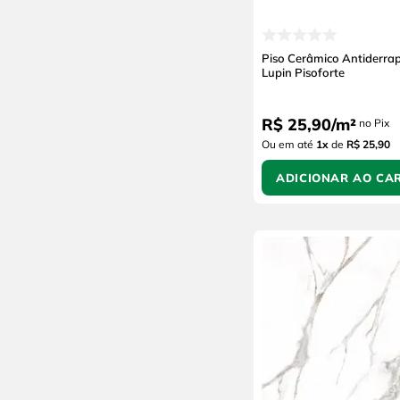
Piso Cerâmico Antiderra
Lupin Pisoforte
R$
25
,
90
/
m²
no Pix
Ou em até
1
x
de
R$ 25,90
ADICIONAR AO CA