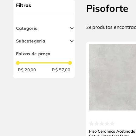
10
º
chave impacto
Filtros
Pisoforte
produtos
39
Categoria
Pisos e Revestimentos
Subcategoria
Pisos Cerâmicos
Faixas de preço
R$ 20,00
R$ 57,00
Piso Cerâmico Acetinado 