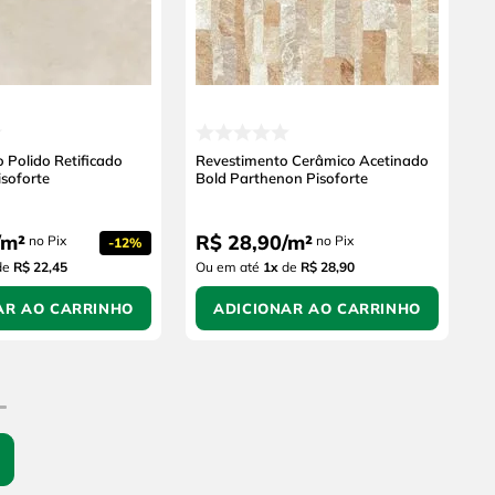
 Polido Retificado
Revestimento Cerâmico Acetinado
isoforte
Bold Parthenon Pisoforte
m²
R$
28
,
90
/
m²
no Pix
no Pix
-
12%
de
R$ 22,45
Ou em até
1
x
de
R$ 28,90
AR AO CARRINHO
ADICIONAR AO CARRINHO