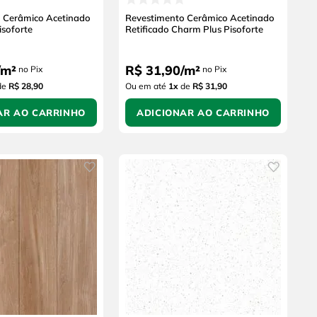
 Cerâmico Acetinado
Revestimento Cerâmico Acetinado
isoforte
Retificado Charm Plus Pisoforte
m²
R$
31
,
90
/
m²
no Pix
no Pix
de
R$ 28,90
Ou em até
1
x
de
R$ 31,90
AR AO CARRINHO
ADICIONAR AO CARRINHO