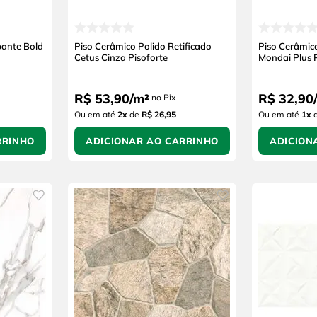
pante Bold
Piso Cerâmico Polido Retificado
Piso Cerâmico
Cetus Cinza Pisoforte
Mondai Plus P
R$
53
,
90
/
m²
R$
32
,
90
/
no Pix
Ou em até
2
x
de
R$ 26,95
Ou em até
1
x
RRINHO
ADICIONAR AO CARRINHO
ADICION