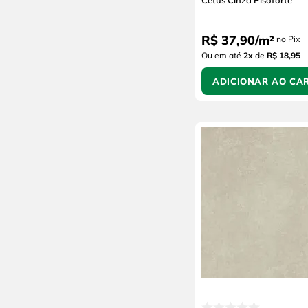
Cetus Cinza Pisoforte
R$
37
,
90
/
m²
no Pix
Ou em até
2
x
de
R$ 18,95
ADICIONAR AO CA