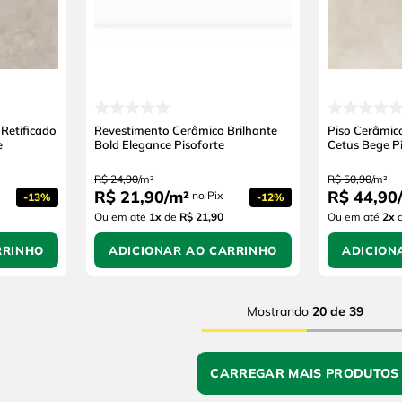
Retificado
Revestimento Cerâmico Brilhante
Piso Cerâmico
e
Bold Elegance Pisoforte
Cetus Bege P
R$
24
,
90
/
m²
R$
50
,
90
/
m²
R$
21
,
90
/
m²
R$
44
,
90
/
no Pix
-
13%
-
12%
Ou em até
1
x
de
R$ 21,90
Ou em até
2
x
RRINHO
ADICIONAR AO CARRINHO
ADICION
Mostrando
20 de 39