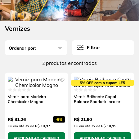
4
º
escada
6
º
fio
5
º
serra circular
7
º
serra copo
6
º
fio
Vernizes
8
º
chave impacto
7
º
serra copo
9
º
cabo flexivel
Filtrar
8
º
chave impacto
10
º
disco corte
9
º
cabo flexivel
produtos
2
10
º
disco corte
5% OFF com o cupom LF5
Verniz para Madeira
Verniz Brilhante Copal
Chemicolor Mogno
Balance Sparlack Incolor
R$
31
,
26
R$
21
,
90
-
5%
Ou em até
3
x
de
R$ 10,97
Ou em até
2
x
de
R$ 10,95
ADICIONAR AO CARRINHO
ADICIONAR AO CARRINHO