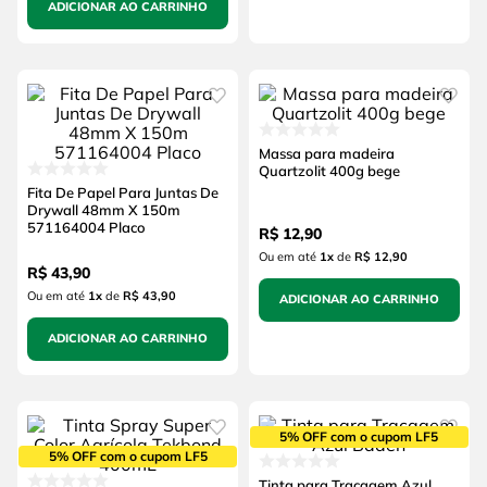
ADICIONAR AO CARRINHO
Massa para madeira
Quartzolit 400g bege
Fita De Papel Para Juntas De
Drywall 48mm X 150m
571164004 Placo
R$
12
,
90
Ou em até
1
x
de
R$ 12,90
R$
43
,
90
Ou em até
1
x
de
R$ 43,90
ADICIONAR AO CARRINHO
ADICIONAR AO CARRINHO
5% OFF com o cupom LF5
5% OFF com o cupom LF5
Tinta para Traçagem Azul