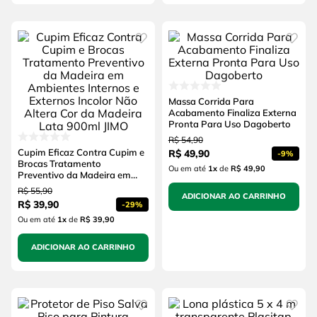
Massa Corrida Para
Acabamento Finaliza Externa
Pronta Para Uso Dagoberto
R$
54
,
90
Cupim Eficaz Contra Cupim e
R$
49
,
90
-
9%
Brocas Tratamento
Ou em até
1
x
de
R$ 49,90
Preventivo da Madeira em
Ambientes Internos e
R$
55
,
90
ADICIONAR AO CARRINHO
Externos Incolor Não Altera
R$
39
,
90
-
29%
Cor da Madeira Lata 900ml
JIMO
Ou em até
1
x
de
R$ 39,90
ADICIONAR AO CARRINHO