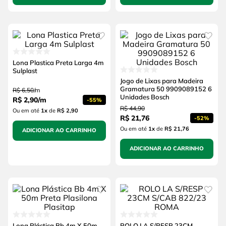
Lona Plastica Preta Larga 4m
Sulplast
Jogo de Lixas para Madeira
Gramatura 50 9909089152 6
R$
6
,
50
/
m
Unidades Bosch
R$
2
,
90
/
m
-
55%
R$
44
,
90
Ou em até
1
x
de
R$ 2,90
R$
21
,
76
-
52%
Ou em até
1
x
de
R$ 21,76
ADICIONAR AO CARRINHO
ADICIONAR AO CARRINHO
Lona Plástica Bb 4m X 50m
ROLO LA S/RESP 23CM