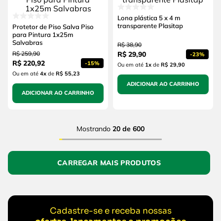
Lona plástica 5 x 4 m
transparente Plasitap
Protetor de Piso Salva Piso
para Pintura 1x25m
Salvabras
R$
38
,
90
R$
259
,
90
R$
29
,
90
-
23%
R$
220
,
92
-
15%
Ou em até
1
x
de
R$ 29,90
Ou em até
4
x
de
R$ 55,23
ADICIONAR AO CARRINHO
ADICIONAR AO CARRINHO
Mostrando
20 de 600
Cadastre-se e receba nossas