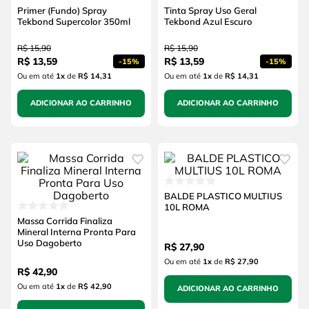
Primer (Fundo) Spray
Tinta Spray Uso Geral
Tekbond Supercolor 350ml
Tekbond Azul Escuro
R$
15
,
90
R$
15
,
90
R$
13
,
59
R$
13
,
59
-
15%
-
15%
Ou em até
1
x
de
R$ 14,31
Ou em até
1
x
de
R$ 14,31
ADICIONAR AO CARRINHO
ADICIONAR AO CARRINHO
BALDE PLASTICO MULTIUS
10L ROMA
Massa Corrida Finaliza
Mineral Interna Pronta Para
Uso Dagoberto
R$
27
,
90
Ou em até
1
x
de
R$ 27,90
R$
42
,
90
Ou em até
1
x
de
R$ 42,90
ADICIONAR AO CARRINHO