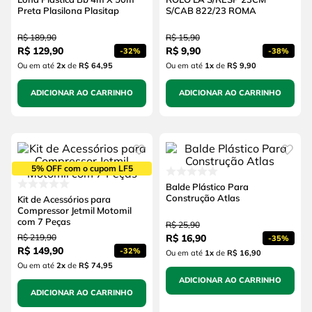
Preta Plasilona Plasitap
S/CAB 822/23 ROMA
R$
189
,
90
R$
15
,
90
R$
129
,
90
R$
9
,
90
-
32%
-
38%
Ou em até
2
x
de
R$ 64,95
Ou em até
1
x
de
R$ 9,90
ADICIONAR AO CARRINHO
ADICIONAR AO CARRINHO
5% OFF com o cupom LF5
Balde Plástico Para
Construção Atlas
Kit de Acessórios para
Compressor Jetmil Motomil
com 7 Peças
R$
25
,
90
R$
219
,
90
R$
16
,
90
-
35%
R$
149
,
90
-
32%
Ou em até
1
x
de
R$ 16,90
Ou em até
2
x
de
R$ 74,95
ADICIONAR AO CARRINHO
ADICIONAR AO CARRINHO