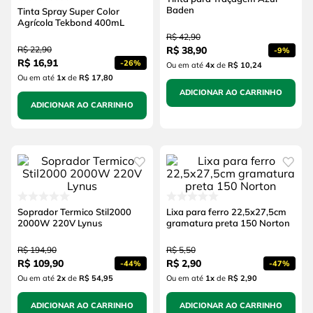
Baden
Tinta Spray Super Color
Agrícola Tekbond 400mL
R$
42
,
90
R$
22
,
90
R$
38
,
90
-
9%
R$
16
,
91
-
26%
Ou em até
4
x
de
R$ 10,24
Ou em até
1
x
de
R$ 17,80
ADICIONAR AO CARRINHO
ADICIONAR AO CARRINHO
Soprador Termico Stil2000
Lixa para ferro 22,5x27,5cm
2000W 220V Lynus
gramatura preta 150 Norton
R$
194
,
90
R$
5
,
50
R$
109
,
90
R$
2
,
90
-
44%
-
47%
Ou em até
2
x
de
R$ 54,95
Ou em até
1
x
de
R$ 2,90
ADICIONAR AO CARRINHO
ADICIONAR AO CARRINHO