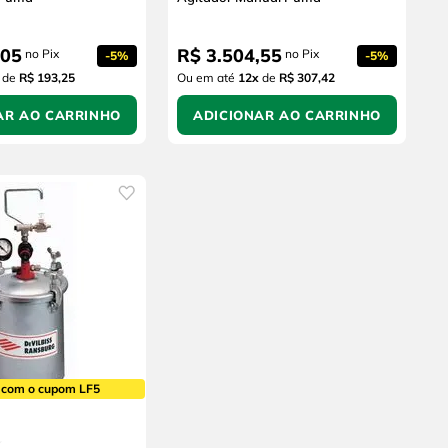
05
R$
3
.
504
,
55
no Pix
no Pix
-
5%
-
5%
de
R$ 193,25
Ou em até
12
x
de
R$ 307,42
AR AO CARRINHO
ADICIONAR AO CARRINHO
 com o cupom LF5