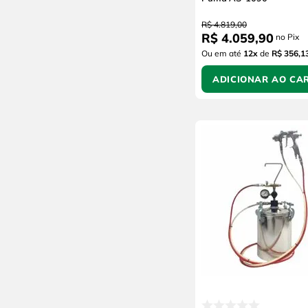
R$
4
.
819
,
00
R$
4
.
059
,
90
no Pix
Ou em até
12
x
de
R$ 356,1
ADICIONAR AO CA