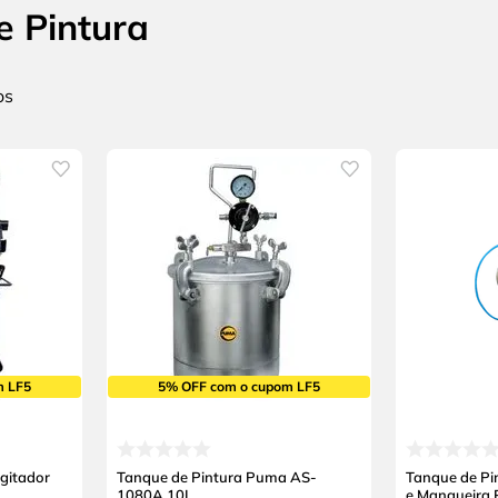
e Pintura
m LF5
5% OFF com o cupom LF5
gitador
Tanque de Pintura Puma AS-
Tanque de Pin
1080A 10L
e Mangueira