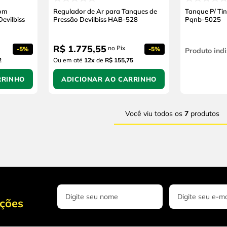
com
Regulador de Ar para Tanques de
Tanque P/ Tinta Pqmb 5025 
evilbiss
Pressão Devilbiss HAB-528
Pqnb-5025
R$
1
.
775
,
55
no Pix
-
5%
-
5%
Produto indi
2
Ou em até
12
x
de
R$ 155,75
RRINHO
ADICIONAR AO CARRINHO
Você viu todos os
7
produtos
oções