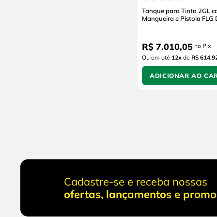
Tanque para Tinta 2GL 
Mangueira e Pistola FLG D
R$
7
.
010
,
05
no Pix
Ou em até
12
x
de
R$ 614,9
ADICIONAR AO CA
Cadastre-se e receba nossas
ofertas, lançamentos e prom