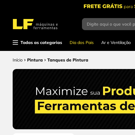
Digite aqui o que você 
Termos mais
buscados
1
º
parafusadeira
Todas as categorias
Dia dos Pais
Ar e Ventilação
2
º
caixa ferramentas
Pintura
Tanques de Pintura
3
º
esmerilhadeira
4
º
escada
5
º
serra circular
6
º
fio
7
º
chave impacto
8
º
disco corte