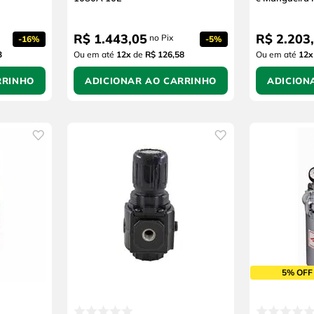
R$
1
.
443
,
05
R$
2
.
203
,
no Pix
-
16%
-
5%
3
Ou em até
12
x
de
R$ 126,58
Ou em até
12
x
RRINHO
ADICIONAR AO CARRINHO
ADICION
5% OFF