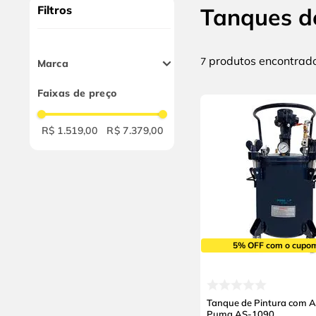
9
º
cabo flexivel
Filtros
Tanques d
10
º
serra copo
produtos
7
Marca
Puma
Faixas de preço
Devilbiss
R$ 1.519,00
R$ 7.379,00
5% OFF com o cupo
Tanque de Pintura com A
Puma AS-1090