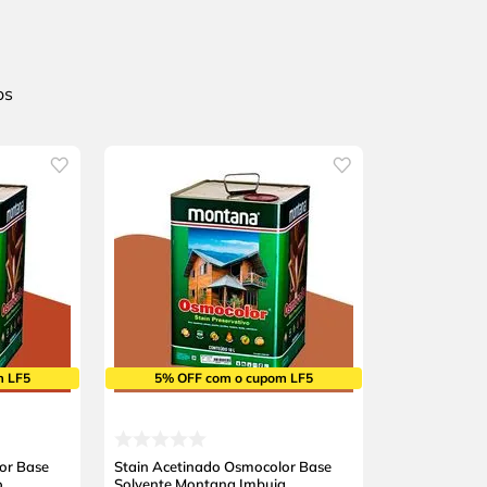
m LF5
5% OFF com o cupom LF5
or Base
Stain Acetinado Osmocolor Base
o
Solvente Montana Imbuia