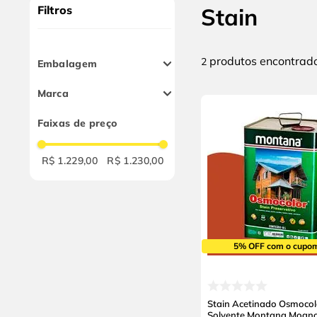
9
º
cabo flexivel
Filtros
Stain
10
º
serra copo
produtos
2
Embalagem
18L
Marca
Montana
Faixas de preço
R$ 1.229,00
R$ 1.230,00
5% OFF com o cupo
Stain Acetinado Osmocol
Solvente Montana Mogn