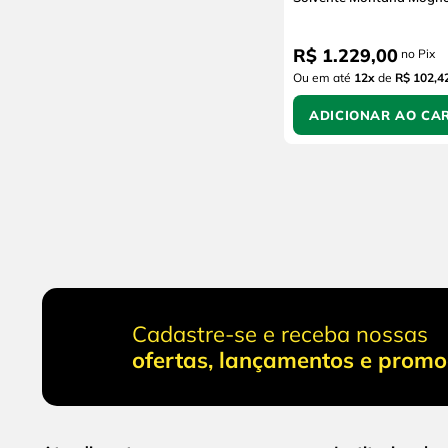
R$
1
.
229
,
00
no Pix
Ou em até
12
x
de
R$ 102,4
ADICIONAR AO CA
Cadastre-se e receba nossas
ofertas, lançamentos e prom