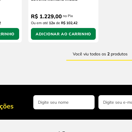
R$
1
.
229
,
00
no Pix
2
Ou em até
12
x
de
R$ 102,42
RRINHO
ADICIONAR AO CARRINHO
Você viu todos os
2
produtos
oções