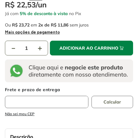
4
º
escada
R$
22
,
53
/
un
6
º
fio
Já com
5% de desconto à vista
no Pix
5
º
serra circular
7
º
serra copo
Ou
R$
23
,
72
em
2
R$
11
,
86
sem juros
6
º
fio
8
º
chave impacto
Mais opções de pagamento
7
º
serra copo
9
º
cabo flexivel
－
＋
ADICIONAR AO CARRINHO
8
º
chave impacto
10
º
disco corte
9
º
cabo flexivel
10
º
disco corte
Não sei meu CEP
Descrição