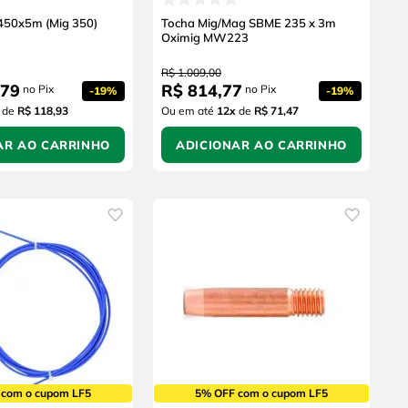
450x5m (Mig 350)
Tocha Mig/Mag SBME 235 x 3m
Oximig MW223
R$
1
.
009
,
00
79
R$
814
,
77
no Pix
no Pix
-
19%
-
19%
de
R$ 118,93
Ou em até
12
x
de
R$ 71,47
AR AO CARRINHO
ADICIONAR AO CARRINHO
 com o cupom LF5
5% OFF com o cupom LF5