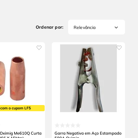
Relevância
 com o cupom LF5
 Oximig Me610Q Curta
Garra Negativa em Aço Estampado