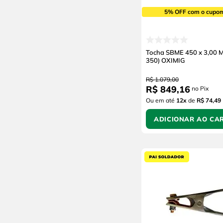
5% OFF com o cupo
Tocha SBME 450 x 3,00 M
350) OXIMIG
R$
1
.
079
,
00
R$
849
,
16
no Pix
Ou em até
12
x
de
R$ 74,49
ADICIONAR AO CA