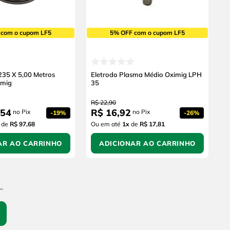
 com o cupom LF5
5% OFF com o cupom LF5
35 X 5,00 Metros
Eletrodo Plasma Médio Oximig LPH
imig
35
R$
22
,
90
54
R$
16
,
92
no Pix
no Pix
-
19%
-
26%
de
R$ 97,68
Ou em até
1
x
de
R$ 17,81
AR AO CARRINHO
ADICIONAR AO CARRINHO