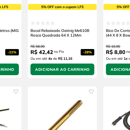
m LF5
5% OFF com o cupom LF5
5% OFF
etros (MIG
Bocal Rebaixado Oximig Me610B
Bico De Cont
Rosca Quadrada 64 X 12Mm
(44 X 8 X Bs
R$
58
,
90
R$
10
,
90
R$
42
,
42
R$
8
,
80
no Pix
no
-
21%
-
28%
Ou em até
4
x
de
R$ 11,16
Ou em até
1
x
RRINHO
ADICIONAR AO CARRINHO
ADICION