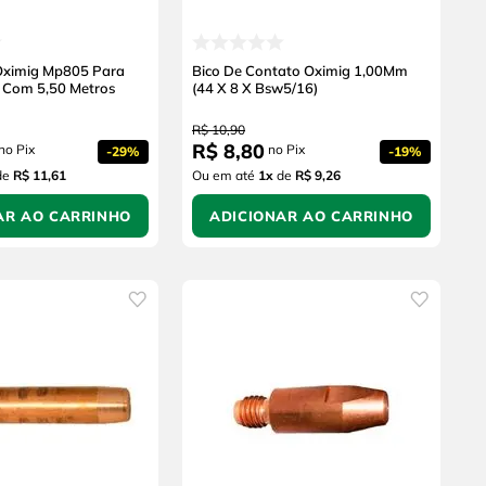
 Oximig Mp805 Para
Bico De Contato Oximig 1,00Mm
 Com 5,50 Metros
(44 X 8 X Bsw5/16)
R$
10
,
90
R$
8
,
80
no Pix
no Pix
-
29%
-
19%
de
R$ 11,61
Ou em até
1
x
de
R$ 9,26
AR AO CARRINHO
ADICIONAR AO CARRINHO