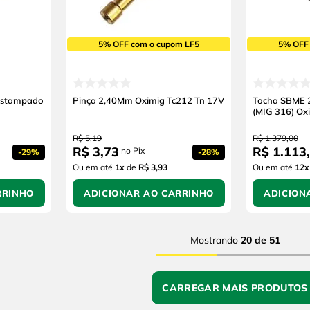
5% OFF com o cupom LF5
5% OFF
Estampado
Pinça 2,40Mm Oximig Tc212 Tn 17V
Tocha SBME 2
(MIG 316) Ox
R$
5
,
19
R$
1
.
379
,
00
R$
3
,
73
R$
1
.
113
,
no Pix
-
29%
-
28%
Ou em até
1
x
de
R$ 3,93
Ou em até
12
x
RRINHO
ADICIONAR AO CARRINHO
ADICION
Mostrando
20 de 51