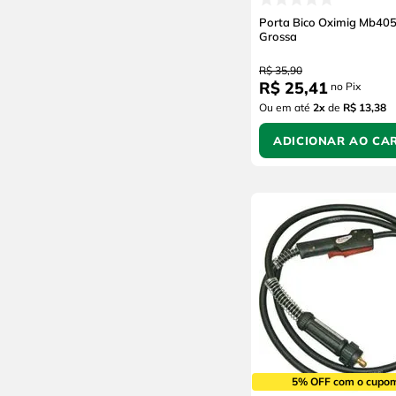
Porta Bico Oximig Mb40
Grossa
R$
35
,
90
R$
25
,
41
no Pix
Ou em até
2
x
de
R$ 13,38
ADICIONAR AO CA
5% OFF com o cupo