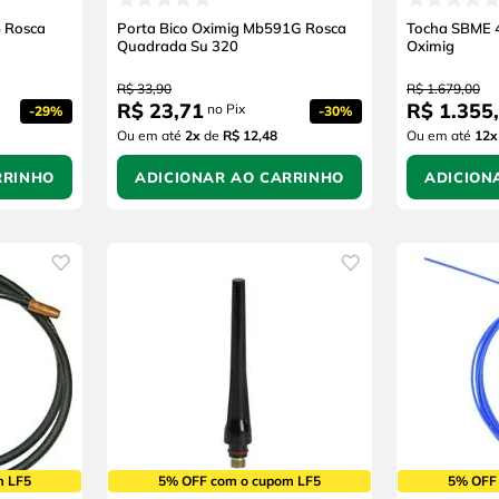
5 Rosca
Porta Bico Oximig Mb591G Rosca
Tocha SBME 
Quadrada Su 320
Oximig
R$
33
,
90
R$
1
.
679
,
00
R$
23
,
71
R$
1
.
355
,
no Pix
-
29%
-
30%
Ou em até
2
x
de
R$ 12,48
Ou em até
12
x
RRINHO
ADICIONAR AO CARRINHO
ADICION
m LF5
5% OFF com o cupom LF5
5% OFF