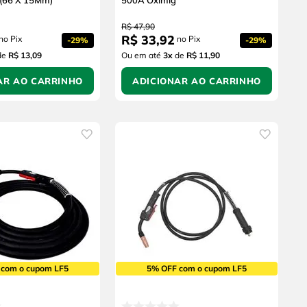
(66 X 15Mm)
500A Oximig
R$
47
,
90
R$
33
,
92
no Pix
no Pix
-
29%
-
29%
de
R$ 13,09
Ou em até
3
x
de
R$ 11,90
AR AO CARRINHO
ADICIONAR AO CARRINHO
 com o cupom LF5
5% OFF com o cupom LF5