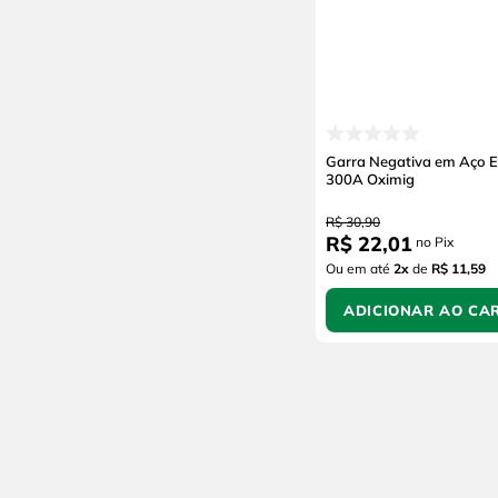
Garra Negativa em Aço 
300A Oximig
R$
30
,
90
R$
22
,
01
no Pix
Ou em até
2
x
de
R$ 11,59
ADICIONAR AO CA