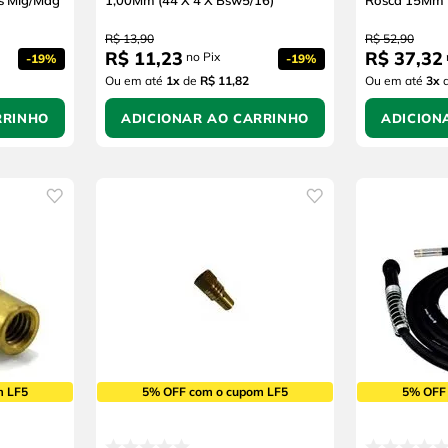
s Mig/Mag
1,00Mm (44 X 4 X Bsw5/16)
Rosca 15Mm 
R$
13
,
90
R$
52
,
90
R$
11
,
23
R$
37
,
32
no Pix
-
19%
-
19%
Ou em até
1
x
de
R$ 11,82
Ou em até
3
x
RRINHO
ADICIONAR AO CARRINHO
ADICION
m LF5
5% OFF com o cupom LF5
5% OFF