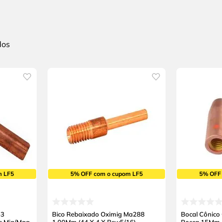
m LF5
5% OFF com o cupom LF5
5% OFF
53
Bico Rebaixado Oximig Ma288
Bocal Cônico