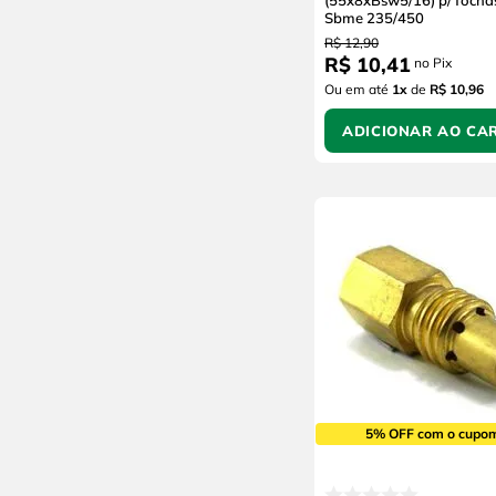
(55x8xBsw5/16) p/Tocha
Sbme 235/450
R$
12
,
90
R$
10
,
41
no Pix
Ou em até
1
x
de
R$ 10,96
ADICIONAR AO CA
5% OFF com o cupo