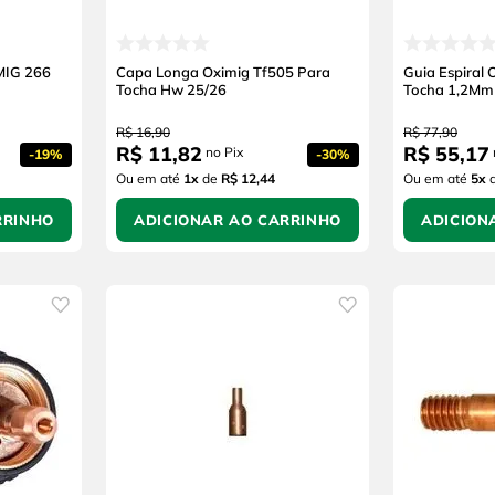
MIG 266
Capa Longa Oximig Tf505 Para
Guia Espiral
Tocha Hw 25/26
Tocha 1,2Mm
R$
16
,
90
R$
77
,
90
R$
11
,
82
R$
55
,
17
no Pix
-
19%
-
30%
Ou em até
1
x
de
R$ 12,44
Ou em até
5
x
RRINHO
ADICIONAR AO CARRINHO
ADICION