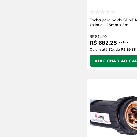
Tocha para Solda SBME 
Oximig 125mm x 3m
R$
844
,
90
R$
682
,
25
no Pix
Ou em até
12
x
de
R$ 59,85
ADICIONAR AO CA