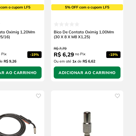
 com o cupom LF5
5% OFF com o cupom LF5
ato Oximig 1,20Mm
Bico De Contato Oximig 1,00Mm
w5/16)
(30 X 8 X M8 X1,25)
R$
7
,
79
R$
6
,
29
 Pix
no Pix
-
19%
-
19%
de
R$ 9,26
Ou em até
1
x
de
R$ 6,62
AR AO CARRINHO
ADICIONAR AO CARRINHO