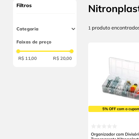
9
º
chave impacto
Filtros
Nitronplas
10
º
luva
produto
1
Categoria
Caixas Organizadoras
Faixas de preço
R$ 11,00
R$ 20,00
5% OFF com o cupo
Organizador com Divisór