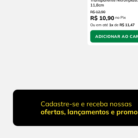
Transparente Nitronplast 4 X 20,5 
11,8cm
R$
12
,
90
R$
10
,
90
no Pix
Ou em até
1
x
de
R$ 11,47
ADICIONAR AO CA
Cadastre-se e receba nossas
ofertas, lançamentos e prom