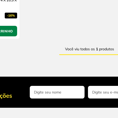
X
-
16%
RRINHO
Você viu todos os
1
produtos
oções