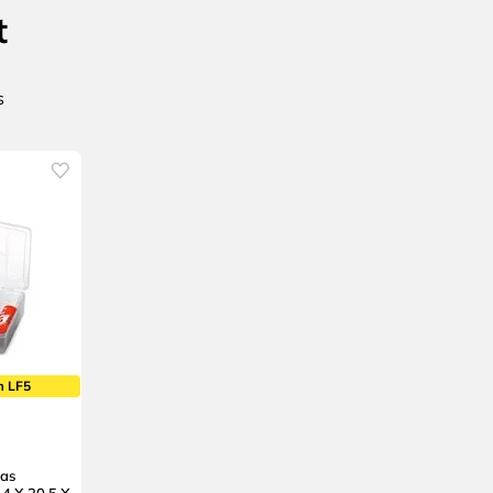
t
m LF5
ias