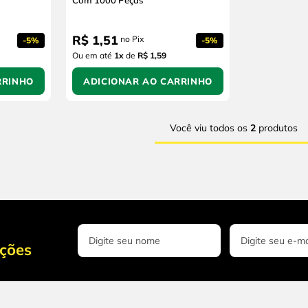
Com 1000 Peças
R$
1
,
51
no Pix
-
5%
-
5%
Ou em até
1
x
de
R$ 1,59
RRINHO
ADICIONAR AO CARRINHO
Você viu todos os
2
produtos
oções