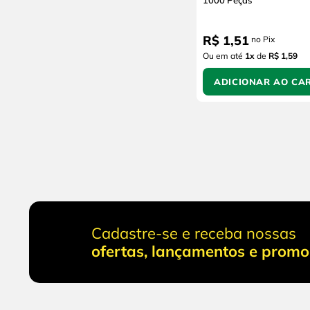
1000 Peças
R$
1
,
51
no Pix
Ou em até
1
x
de
R$ 1,59
ADICIONAR AO CA
Cadastre-se e receba nossas
ofertas, lançamentos e prom