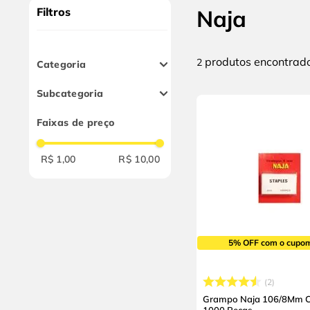
9
º
cabo flexivel
Filtros
Naja
10
º
serra copo
produtos
2
Categoria
Grampeadores e
Subcategoria
Grampos
Grampos e Pinos
Faixas de preço
R$ 1,00
R$ 10,00
5% OFF com o cupo
2
Grampo Naja 106/8Mm 