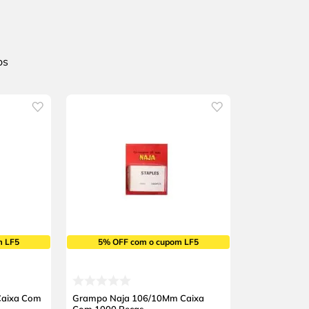
m LF5
5% OFF com o cupom LF5
Caixa Com
Grampo Naja 106/10Mm Caixa