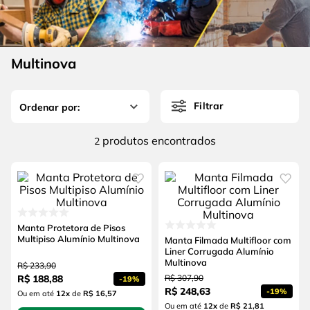
4
º
escada
6
º
fio
5
º
serra circular
7
º
serra copo
6
º
fio
Multinova
8
º
chave impacto
7
º
serra copo
9
º
cabo flexivel
Filtrar
8
º
chave impacto
10
º
disco corte
9
º
cabo flexivel
produtos
2
10
º
disco corte
Manta Protetora de Pisos
Multipiso Alumínio Multinova
Manta Filmada Multifloor com
Liner Corrugada Alumínio
Multinova
R$
233
,
90
R$
188
,
88
R$
307
,
90
-
19%
R$
248
,
63
-
19%
Ou em até
12
x
de
R$ 16,57
Ou em até
12
x
de
R$ 21,81