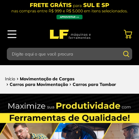
Digite aqui o que você procura
Termos mais buscados
Digite aqui o que você procura
Movimentação de Cargas
1
º
parafusadeira
Carros para Movimentação
Carros para Tambor
Termos mais buscados
2
º
caixa ferramentas
1
º
parafusadeira
3
º
esmerilhadeira
2
º
caixa ferramentas
4
º
escada
3
º
esmerilhadeira
5
º
serra circular