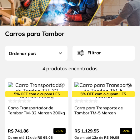
4
º
escada
6
º
serra copo
5
º
serra circular
7
º
luva
6
º
serra copo
8
º
fio
Carros para Tambor
7
º
luva
9
º
lavadora alta pressão
8
º
fio
10
º
alicate
Filtrar
9
º
lavadora alta pressão
produtos
4
10
º
alicate
5% OFF com o cupom LF5
5% OFF com o cupom LF5
Carro Transportador de
Carro para Transporte de
Tambor TM-32 Marcon 200kg
Tambor TM-5 Marcon
R$
741
,
86
R$
1
.
129
,
55
-
5%
-
5%
Ou em até
12
x
de
R$ 65,08
Ou em até
12
x
de
R$ 99,08