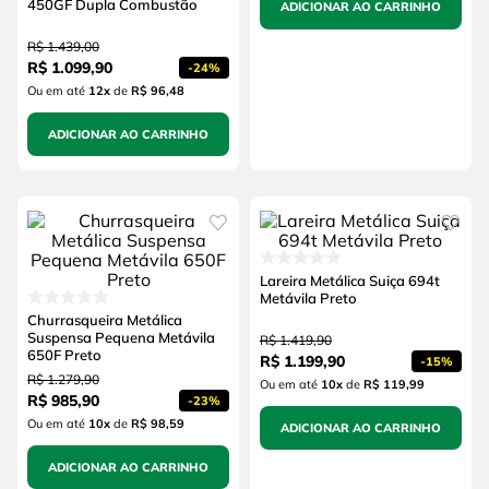
450GF Dupla Combustão
ADICIONAR AO CARRINHO
R$
1
.
439
,
00
R$
1
.
099
,
90
-
24%
Ou em até
12
x
de
R$ 96,48
ADICIONAR AO CARRINHO
Lareira Metálica Suiça 694t
Metávila Preto
Churrasqueira Metálica
Suspensa Pequena Metávila
R$
1
.
419
,
90
650F Preto
R$
1
.
199
,
90
-
15%
R$
1
.
279
,
90
Ou em até
10
x
de
R$ 119,99
R$
985
,
90
-
23%
Ou em até
10
x
de
R$ 98,59
ADICIONAR AO CARRINHO
ADICIONAR AO CARRINHO