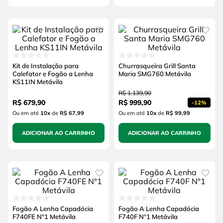
Kit de Instalação para
Churrasqueira Grill Santa
Calefator e Fogão a Lenha
Maria SMG760 Metávila
KS11IN Metávila
R$
1
.
139
,
90
R$
679
,
90
R$
999
,
90
-
12%
Ou em até
10
x
de
R$ 67,99
Ou em até
10
x
de
R$ 99,99
ADICIONAR AO CARRINHO
ADICIONAR AO CARRINHO
Fogão A Lenha Capadócia
Fogão A Lenha Capadócia
F740FE N°1 Metávila
F740F N°1 Metávila