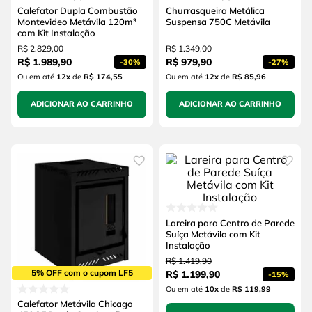
Calefator Dupla Combustão
Churrasqueira Metálica
Montevideo Metávila 120m³
Suspensa 750C Metávila
com Kit Instalação
R$
2
.
829
,
00
R$
1
.
349
,
00
R$
1
.
989
,
90
R$
979
,
90
-
30%
-
27%
Ou em até
12
x
de
R$ 174,55
Ou em até
12
x
de
R$ 85,96
ADICIONAR AO CARRINHO
ADICIONAR AO CARRINHO
Lareira para Centro de Parede
Suíça Metávila com Kit
Instalação
R$
1
.
419
,
90
5% OFF com o cupom LF5
R$
1
.
199
,
90
-
15%
Ou em até
10
x
de
R$ 119,99
Calefator Metávila Chicago