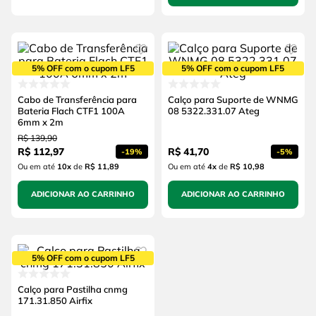
5% OFF com o cupom LF5
5% OFF com o cupom LF5
Cabo de Transferência para
Calço para Suporte de WNMG
Bateria Flach CTF1 100A
08 5322.331.07 Ateg
6mm x 2m
R$
139
,
90
R$
112
,
97
R$
41
,
70
-
19%
-
5%
Ou em até
10
x
de
R$ 11,89
Ou em até
4
x
de
R$ 10,98
ADICIONAR AO CARRINHO
ADICIONAR AO CARRINHO
5% OFF com o cupom LF5
Calço para Pastilha cnmg
171.31.850 Airfix