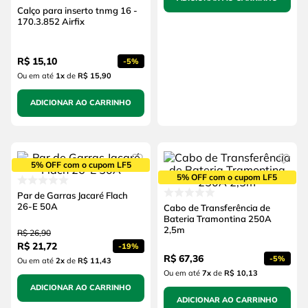
Calço para inserto tnmg 16 -
170.3.852 Airfix
R$
15
,
10
-
5%
Ou em até
1
x
de
R$ 15,90
ADICIONAR AO CARRINHO
5% OFF com o cupom LF5
5% OFF com o cupom LF5
Par de Garras Jacaré Flach
26-E 50A
Cabo de Transferência de
Bateria Tramontina 250A
2,5m
R$
26
,
90
R$
21
,
72
-
19%
R$
67
,
36
-
5%
Ou em até
2
x
de
R$ 11,43
Ou em até
7
x
de
R$ 10,13
ADICIONAR AO CARRINHO
ADICIONAR AO CARRINHO