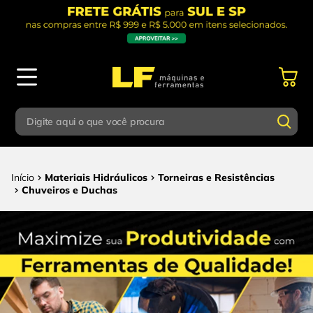
Digite aqui o que você procura
Termos mais buscados
Digite aqui o que você procura
Materiais Hidráulicos
Torneiras e Resistências
1
º
parafusadeira
Chuveiros e Duchas
Termos mais buscados
2
º
caixa ferramentas
1
º
parafusadeira
3
º
esmerilhadeira
2
º
caixa ferramentas
4
º
escada
3
º
esmerilhadeira
5
º
serra circular