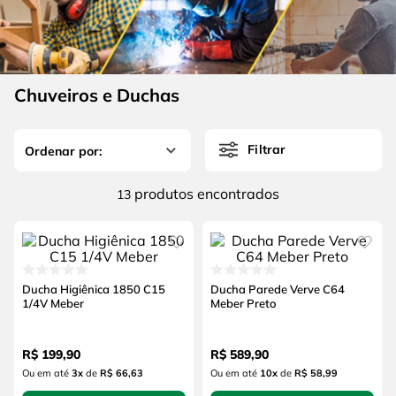
4
º
escada
6
º
fio
5
º
serra circular
7
º
serra copo
6
º
fio
8
º
chave impacto
Chuveiros e Duchas
7
º
serra copo
9
º
cabo flexivel
8
º
chave impacto
10
º
disco corte
Filtrar
9
º
cabo flexivel
produtos
13
10
º
disco corte
Ducha Higiênica 1850 C15
Ducha Parede Verve C64
1/4V Meber
Meber Preto
R$
199
,
90
R$
589
,
90
Ou em até
3
x
de
R$ 66,63
Ou em até
10
x
de
R$ 58,99