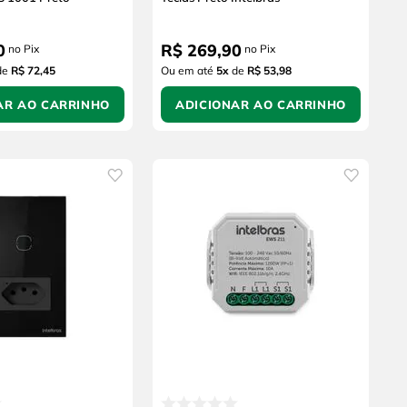
0
R$
269
,
90
no Pix
no Pix
de
R$ 72,45
Ou em até
5
x
de
R$ 53,98
AR AO CARRINHO
ADICIONAR AO CARRINHO