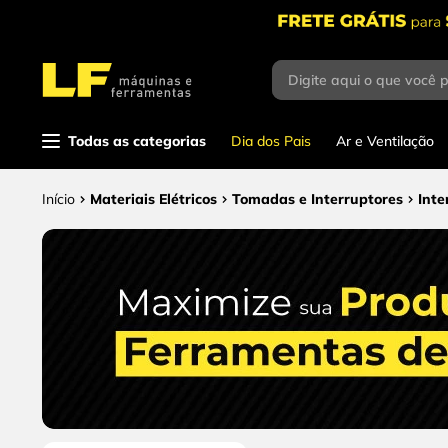
Digite aqui o que você 
Termos mais
buscados
1
º
parafusadeira
Todas as categorias
Dia dos Pais
Ar e Ventilação
2
º
caixa ferramentas
Materiais Elétricos
Tomadas e Interruptores
Inte
3
º
esmerilhadeira
4
º
escada
5
º
serra circular
6
º
fio
7
º
chave impacto
8
º
disco corte