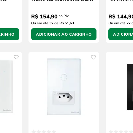
R$
154
,
90
R$
144
,
9
no Pix
Ou em até
3
x
de
R$ 51,63
Ou em até
2
x
RRINHO
ADICIONAR AO CARRINHO
ADICION