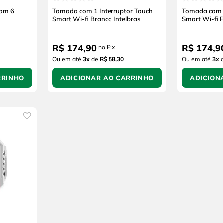
com 6
Tomada com 1 Interruptor Touch
Tomada com 1
Smart Wi-fi Branco Intelbras
Smart Wi-fi P
R$
174
,
90
R$
174
,
9
no Pix
Ou em até
3
x
de
R$ 58,30
Ou em até
3
x
RRINHO
ADICIONAR AO CARRINHO
ADICION