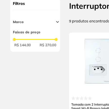
9
º
cabo flexivel
Filtros
Interrupto
10
º
serra copo
produtos
9
Marca
Intelbras
Faixas de preço
R$ 144,00
R$ 270,00
Tomada com 2 Interrupto
Smart Wi-fi Branco Intel