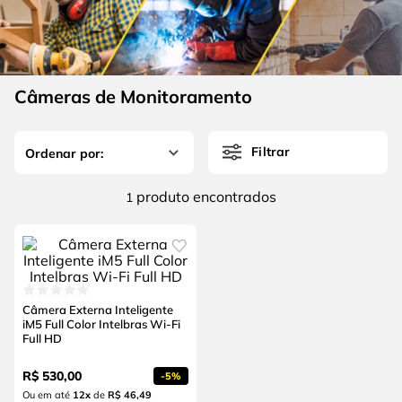
4
º
escada
6
º
serra copo
5
º
serra circular
7
º
luva
6
º
serra copo
8
º
fio
Câmeras de Monitoramento
7
º
luva
9
º
lavadora alta pressão
8
º
fio
10
º
alicate
Filtrar
9
º
lavadora alta pressão
produto
1
10
º
alicate
Câmera Externa Inteligente
iM5 Full Color Intelbras Wi-Fi
Full HD
R$
530
,
00
-
5%
Ou em até
12
x
de
R$ 46,49