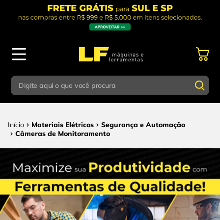
Digite aqui o que você procura
Termos mais buscados
Digite aqui o que você procura
Materiais Elétricos
Segurança e Automação
1
º
parafusadeira
Câmeras de Monitoramento
Termos mais buscados
2
º
caixa ferramentas
1
º
parafusadeira
3
º
esmerilhadeira
2
º
caixa ferramentas
4
º
escada
3
º
esmerilhadeira
5
º
serra circular