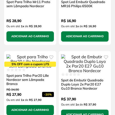
Spot Para Trilho Mr11 Preto
Spot Led Embutir Quadrado
sem Lâmpada Nordecor
MR16 Philips 6500K
R$
28
,
90
R$
16
,
90
Ou em até
1
x
de
R$ 28,90
Ou em até
1
x
de
R$ 16,90
ADICIONAR AO CARRINHO
ADICIONAR AO CARRINHO
5% OFF com o cupom LF5
Spot para Trilho Par20 Lille
Nordecor sem Lâmpada
Spot de Embutir Quadrado
Branco
Duplo Loyo 2x Par20 E27
Gu10 Branco Nordecor
R$
34
,
90
R$
27
,
90
-
20%
R$
37
,
90
Ou em até
1
x
de
R$ 27,90
Ou em até
1
x
de
R$ 37,90
ADICIONAR AO CARRINHO
ADICIONAR AO CARRINHO