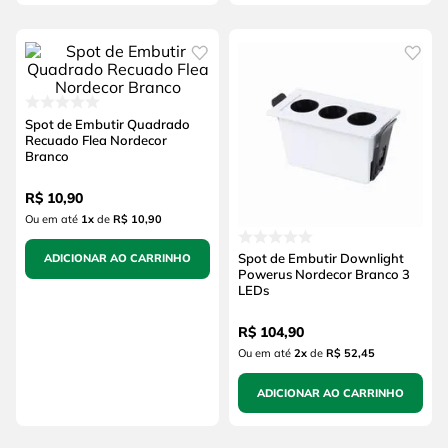
Spot de Embutir Quadrado
Recuado Flea Nordecor
Branco
R$
10
,
90
Ou em até
1
x
de
R$ 10,90
Spot de Embutir Downlight
ADICIONAR AO CARRINHO
Powerus Nordecor Branco 3
LEDs
R$
104
,
90
Ou em até
2
x
de
R$ 52,45
ADICIONAR AO CARRINHO