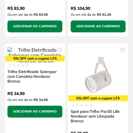
R$
83
,
90
R$
104
,
90
Ou em até
1
x
de
R$ 83,90
Ou em até
2
x
de
R$ 52,45
ADICIONAR AO CARRINHO
ADICIONAR AO CARRINHO
5% OFF com o cupom LF5
Trilho Eletrificado Sobrepor
com Canaleta Nordecor
Branco
R$
34
,
90
5% OFF com o cupom LF5
Ou em até
1
x
de
R$ 34,90
Spot para Trilho Par30 Lille
ADICIONAR AO CARRINHO
Nordecor sem Lâmpada
Branco