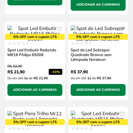
ADICIONAR AO CARRINHO
5% OFF com o cupom LF5
5% OFF com o cupom LF5
Spot Led Embutir Redondo
Spot de Led Sobrepor
MR16 Philips 6500K
Quadrado Branco sem
Lâmpada Nordecor
R$
32
,
90
R$
21
,
90
R$
37
,
90
-
33%
Ou em até
1
x
de
R$ 21,90
Ou em até
1
x
de
R$ 37,90
ADICIONAR AO CARRINHO
ADICIONAR AO CARRINHO
5% OFF com o cupom LF5
5% OFF com o cupom LF5