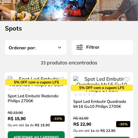
4
º
escada
6
º
fio
5
º
serra circular
7
º
chave impacto
6
º
fio
Spots
8
º
disco corte
7
º
chave impacto
9
º
cabo flexivel
Filtrar
8
º
disco corte
10
º
serra copo
9
º
cabo flexivel
produtos
33
10
º
serra copo
5% OFF com o cupom LF5
5% OFF com o cupom LF5
Spot Led Embutir Redondo
Philips 2700K
Spot Led Embutir Quadrado
Mr16 Gu10 Philips 2700K
R$
23
,
90
R$
15
,
90
R$
32
,
90
-
33%
R$
22
,
90
-
30%
Ou em até
1
x
de
R$ 15,90
Ou em até
1
x
de
R$ 22,90
ADICIONAR AO CARRINHO