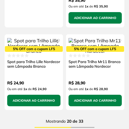
R$
35
,
90
Ou em até
1
x
de
R$ 35,90
ADICIONAR AO CARRINHO
5% OFF com o cupom LF5
5% OFF com o cupom LF5
Spot para Trilho Lille Nordecor
Spot Para Trilho Mr11 Branco
sem Lâmpada Branco
sem Lâmpada Nordecor
R$
24
,
90
R$
28
,
90
Ou em até
1
x
de
R$ 24,90
Ou em até
1
x
de
R$ 28,90
ADICIONAR AO CARRINHO
ADICIONAR AO CARRINHO
Mostrando
20 de 33