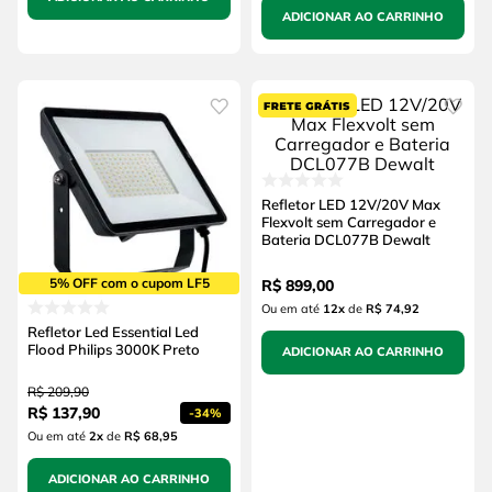
ADICIONAR AO CARRINHO
Refletor LED 12V/20V Max
Flexvolt sem Carregador e
Bateria DCL077B Dewalt
5% OFF com o cupom LF5
R$
899
,
00
Ou em até
12
x
de
R$ 74,92
Refletor Led Essential Led
Flood Philips 3000K Preto
ADICIONAR AO CARRINHO
R$
209
,
90
R$
137
,
90
-
34%
Ou em até
2
x
de
R$ 68,95
ADICIONAR AO CARRINHO