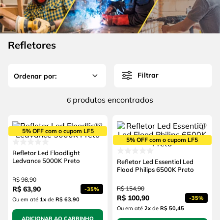
4
º
escada
6
º
fio
5
º
serra circular
7
º
serra copo
6
º
fio
Refletores
8
º
chave impacto
7
º
serra copo
9
º
cabo flexivel
Filtrar
8
º
chave impacto
10
º
disco corte
9
º
cabo flexivel
produtos
6
10
º
disco corte
5% OFF com o cupom LF5
5% OFF com o cupom LF5
Refletor Led Floodlight
Ledvance 5000K Preto
Refletor Led Essential Led
Flood Philips 6500K Preto
R$
98
,
90
R$
63
,
90
R$
154
,
90
-
35%
R$
100
,
90
-
35%
Ou em até
1
x
de
R$ 63,90
Ou em até
2
x
de
R$ 50,45
ADICIONAR AO CARRINHO