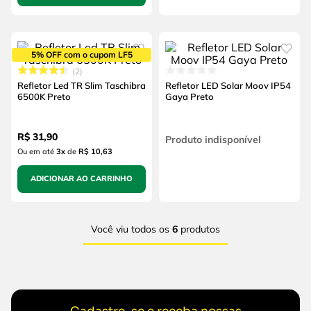
5% OFF com o cupom LF5
2
Refletor Led TR Slim Taschibra
Refletor LED Solar Moov IP54
6500K Preto
Gaya Preto
R$
31
,
90
Produto indisponível
Ou em até
3
x
de
R$ 10,63
ADICIONAR AO CARRINHO
Você viu todos os
6
produtos