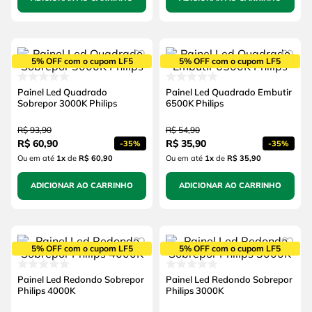
5% OFF com o cupom LF5
5% OFF com o cupom LF5
Painel Led Quadrado
Painel Led Quadrado Embutir
Sobrepor 3000K Philips
6500K Philips
R$
93
,
90
R$
54
,
90
R$
60
,
90
R$
35
,
90
-
35%
-
35%
Ou em até
1
x
de
R$ 60,90
Ou em até
1
x
de
R$ 35,90
ADICIONAR AO CARRINHO
ADICIONAR AO CARRINHO
5% OFF com o cupom LF5
5% OFF com o cupom LF5
Painel Led Redondo Sobrepor
Painel Led Redondo Sobrepor
Philips 4000K
Philips 3000K