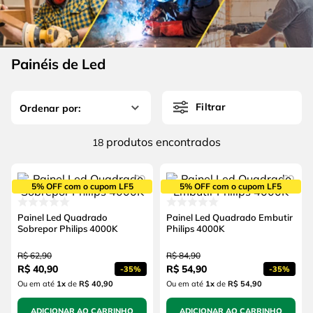
4
º
escada
6
º
fio
5
º
serra circular
7
º
serra copo
6
º
fio
Painéis de Led
8
º
chave impacto
7
º
serra copo
9
º
cabo flexivel
Filtrar
8
º
chave impacto
10
º
disco corte
9
º
cabo flexivel
produtos
18
10
º
disco corte
5% OFF com o cupom LF5
5% OFF com o cupom LF5
Painel Led Quadrado
Painel Led Quadrado Embutir
Sobrepor Philips 4000K
Philips 4000K
R$
62
,
90
R$
84
,
90
R$
40
,
90
R$
54
,
90
-
35%
-
35%
Ou em até
1
x
de
R$ 40,90
Ou em até
1
x
de
R$ 54,90
ADICIONAR AO CARRINHO
ADICIONAR AO CARRINHO