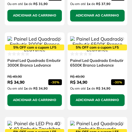
Ou em até
1
x
de
R$ 31,90
Ou em até
1
x
de
R$ 37,90
ADICIONAR AO CARRINHO
ADICIONAR AO CARRINHO
5% OFF com o cupom LF5
5% OFF com o cupom LF5
Painel Led Quadrado Embutir
Painel Led Quadrado Embutir
3000K Branco Ledvance
6500K Branco Ledvance
R$
49
,
90
R$
49
,
90
R$
34
,
90
R$
34
,
90
-
30%
-
30%
Ou em até
1
x
de
R$ 34,90
Ou em até
1
x
de
R$ 34,90
ADICIONAR AO CARRINHO
ADICIONAR AO CARRINHO
5% OFF com o cupom LF5
5% OFF com o cupom LF5