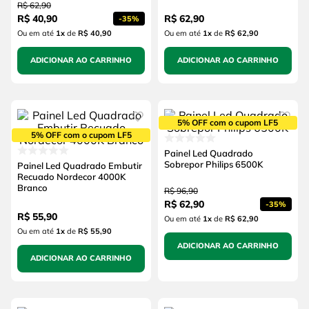
R$
62
,
90
R$
40
,
90
R$
62
,
90
-
35%
Ou em até
1
x
de
R$ 40,90
Ou em até
1
x
de
R$ 62,90
ADICIONAR AO CARRINHO
ADICIONAR AO CARRINHO
5% OFF com o cupom LF5
5% OFF com o cupom LF5
Painel Led Quadrado
Sobrepor Philips 6500K
Painel Led Quadrado Embutir
Recuado Nordecor 4000K
Branco
R$
96
,
90
R$
62
,
90
-
35%
R$
55
,
90
Ou em até
1
x
de
R$ 62,90
Ou em até
1
x
de
R$ 55,90
ADICIONAR AO CARRINHO
ADICIONAR AO CARRINHO