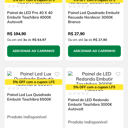
Painel de LED Pro 40 X 40
Painel Led Quadrado Embutir
Embutir Taschibra 4000K
Recuado Nordecor 3000K
Autovolt
Branco
R$
194
,
90
R$
27
,
90
Ou em até
3
x
de
R$ 64,97
Ou em até
1
x
de
R$ 27,90
ADICIONAR AO CARRINHO
ADICIONAR AO CARRINHO
5% OFF com o cupom LF5
5% OFF com o cupom LF5
Painel Led Lux Quadrado
Embutir Taschibra 6500K
Painel de LED Redondo
Embutir Taschibra 3000K
Autovolt
Produto indisponível
Produto indisponível