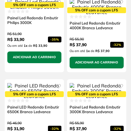
5% OFF com o cupom LF5
5% OFF com o cupom LF5
Painel Led Redondo Embutir
Philips 3000K
Painel Led Redondo Embutir
4000K Branco Ledvance
R$
51
,
90
R$
33
,
90
R$
55
,
90
-
35%
R$
37
,
90
-
32%
Ou em até
1
x
de
R$ 33,90
Ou em até
1
x
de
R$ 37,90
ADICIONAR AO CARRINHO
ADICIONAR AO CARRINHO
5% OFF com o cupom LF5
5% OFF com o cupom LF5
Painel LED Redondo Embutir
Painel Led Redondo Embutir
6500K Branco Ledvance
3000K Branco Ledvance
R$
46
,
90
R$
55
,
90
R$
31
,
90
R$
37
,
90
-
32%
-
32%