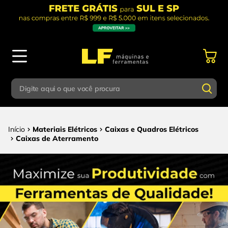
Digite aqui o que você procura
Termos mais buscados
Digite aqui o que você procura
Materiais Elétricos
Caixas e Quadros Elétricos
1
º
parafusadeira
Caixas de Aterramento
Termos mais buscados
2
º
caixa ferramentas
1
º
parafusadeira
3
º
esmerilhadeira
2
º
caixa ferramentas
4
º
escada
3
º
esmerilhadeira
5
º
serra circular