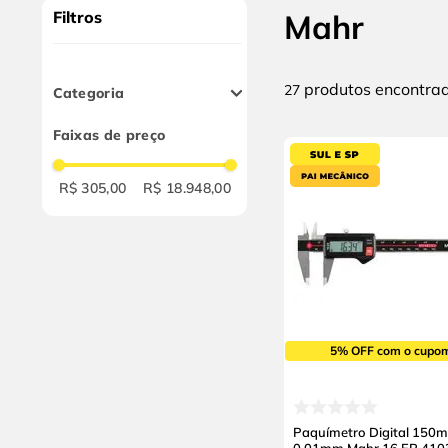
10
º
alicate
Filtros
Mahr
produtos
27
Categoria
Paquímetros
Faixas de preço
Relógios
Comparadores e
Apalpadores
R$ 305,00
R$ 18.948,00
Micrômetros
Medição e Testes
Diversos
5% OFF com o cupo
Paquímetro Digital 150