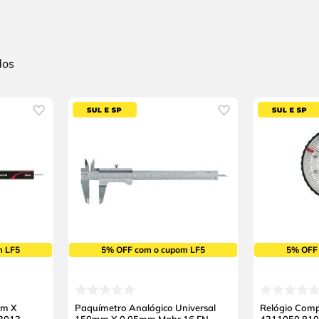
m LF5
5% OFF com o cupom LF5
5% OFF
mm X
Paquímetro Analógico Universal
Relógio Com