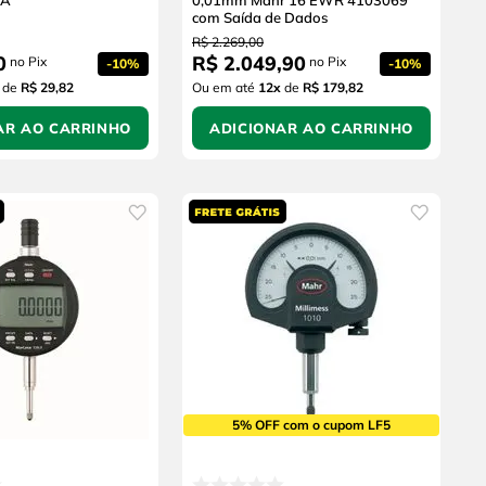
0A
0,01mm Mahr 16 EWR 4103069
com Saída de Dados
R$
2
.
269
,
00
0
R$
2
.
049
,
90
no Pix
no Pix
-
10%
-
10%
de
R$ 29,82
Ou em até
12
x
de
R$ 179,82
AR AO CARRINHO
ADICIONAR AO CARRINHO
5% OFF com o cupom LF5