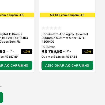
 com o cupom LF5
5% OFF com o cupom LF5
igital 150mm X
Paquímetro Analógico Universal
 16 EWRi 4103403
200mm X 0,05mm Mahr 16 FN
Dados Sem Fio
4100401
R$
859
,
90
90
R$
769
,
90
no Pix
no Pix
-
10%
-
10%
de
R$ 157,89
Ou em até
12
x
de
R$ 67,54
AR AO CARRINHO
ADICIONAR AO CARRINHO