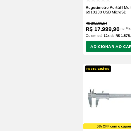
Rugosímetro Portátil Ma
6910230 USB MicroSD
R$
20
.
166
,
54
R$
17
.
999
,
90
no Pix
Ou em até
12
x
de
R$ 1.578
ADICIONAR AO CA
5% OFF com o cupo