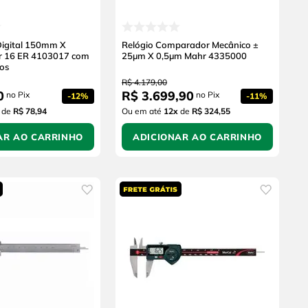
igital 150mm X
Relógio Comparador Mecânico ±
 16 ER 4103017 com
25µm X 0,5µm Mahr 4335000
os
R$
4
.
179
,
00
0
R$
3
.
699
,
90
no Pix
no Pix
-
12%
-
11%
de
R$ 78,94
Ou em até
12
x
de
R$ 324,55
AR AO CARRINHO
ADICIONAR AO CARRINHO