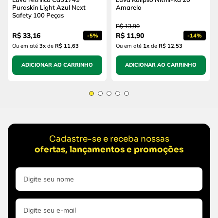
Puraskin Light Azul Next
Amarelo
Safety 100 Peças
R$
13
,
90
R$
33
,
16
R$
11
,
90
-
5%
-
14%
Ou em até
3
x
de
R$ 11,63
Ou em até
1
x
de
R$ 12,53
ADICIONAR AO CARRINHO
ADICIONAR AO CARRINHO
Cadastre-se e receba nossas
ofertas, lançamentos e promoções