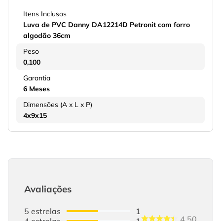
Itens Inclusos
Luva de PVC Danny DA12214D Petronit com forro
algodão 36cm
Peso
0,100
Garantia
6 Meses
Dimensões (A x L x P)
4x9x15
Avaliações
5
estrelas
1
4.50
4
estrelas
1