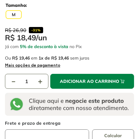
4
º
escada
6
º
fio
Tamanho
5
º
serra circular
M
7
º
chave impacto
6
º
fio
8
º
disco corte
R$
26
,
90
-
31%
R$
18
,
49
/
un
7
º
chave impacto
9
º
cabo flexivel
Já com
5% de desconto à vista
no Pix
8
º
disco corte
10
º
serra copo
Ou
R$
19
,
46
em
1
R$
19
,
46
sem juros
9
º
cabo flexivel
Mais opções de pagamento
10
º
serra copo
－
＋
ADICIONAR AO CARRINHO