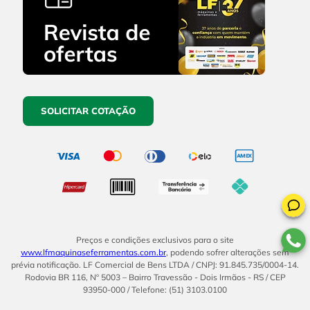
SOLICITAR COTAÇÃO
Preços e condições exclusivos para o site
www.lfmaquinaseferramentas.com.br
, podendo sofrer alterações sem
prévia notificação. LF Comercial de Bens LTDA / CNPJ: 91.845.735/0004-14.
Rodovia BR 116, Nº 5003 – Bairro Travessão - Dois Irmãos - RS / CEP
93950-000 / Telefone: (51) 3103.0100