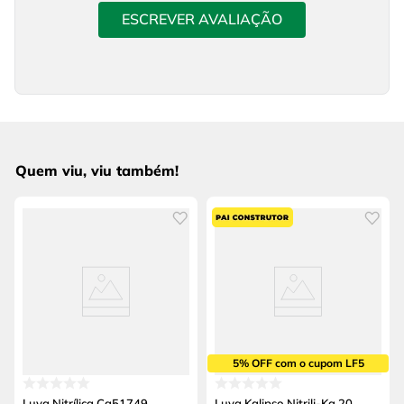
ESCREVER AVALIAÇÃO
Quem viu, viu também!
5% OFF com o cupom LF5
Luva Nitrílica Ca51749
Luva Kalipso Nitrili-Ka 20