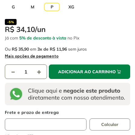
4
º
esmerilhadeira
6
º
fio
G
M
P
XG
5
º
serra circular
7
º
serra copo
-
5%
6
º
fio
8
º
martelete
R$
34
,
10
/
un
7
º
serra copo
Já com
5% de desconto à vista
no Pix
9
º
disco corte
8
º
martelete
Ou
R$
35
,
90
em
3
R$
11
,
96
sem juros
10
º
chave impacto
Mais opções de pagamento
9
º
disco corte
－
＋
ADICIONAR AO CARRINHO
10
º
chave impacto