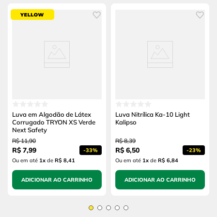
Luva em Algodão de Látex
Luva Nitrílica Ka-10 Light
Corrugado TRYON XS Verde
Kalipso
Next Safety
R$
11
,
90
R$
8
,
39
R$
7
,
99
R$
6
,
50
-
33%
-
23%
Ou em até
1
x
de
R$ 8,41
Ou em até
1
x
de
R$ 6,84
ADICIONAR AO CARRINHO
ADICIONAR AO CARRINHO