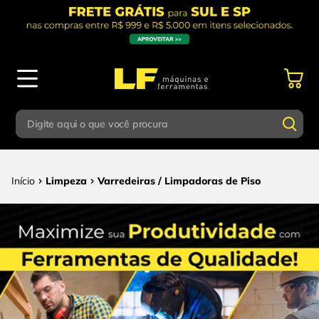
Digite aqui o que você procura
Termos mais buscados
Digite aqui o que você procura
Limpeza
Varredeiras / Limpadoras de Piso
1
º
parafusadeira
Termos mais buscados
2
º
caixa ferramentas
1
º
parafusadeira
3
º
esmerilhadeira
2
º
caixa ferramentas
4
º
escada
3
º
esmerilhadeira
5
º
serra circular