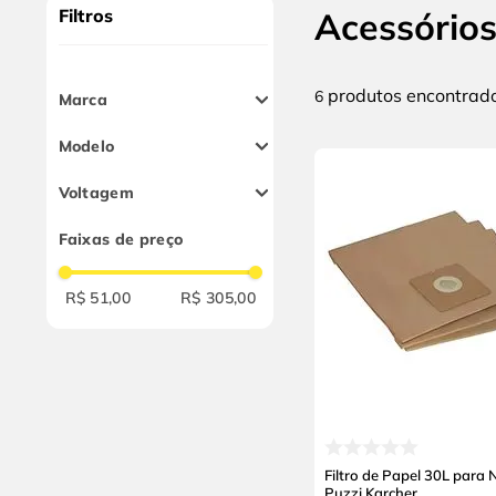
9
º
cabo flexivel
Filtros
Acessório
10
º
disco corte
produtos
6
Marca
Kärcher
Modelo
Ridgid
VF-5000
Voltagem
VF-4000
-
NT585 e Puzzi
Faixas de preço
NT3000 e Puzzi
NT2000
R$ 51,00
R$ 305,00
FILTRO
Filtro de Papel 30L para
Puzzi Karcher