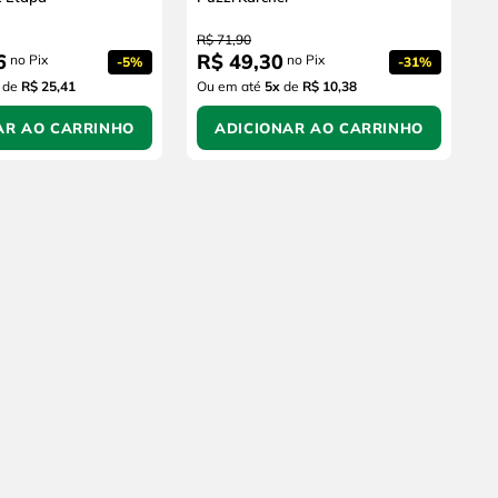
R$
71
,
90
6
R$
49
,
30
no Pix
no Pix
-
5%
-
31%
de
R$ 25,41
Ou em até
5
x
de
R$ 10,38
AR AO CARRINHO
ADICIONAR AO CARRINHO