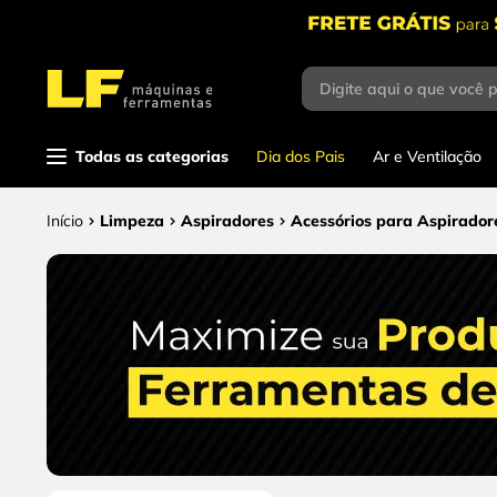
Digite aqui o que você 
Termos mais
buscados
1
º
parafusadeira
Todas as categorias
Dia dos Pais
Ar e Ventilação
2
º
caixa ferramentas
Limpeza
Aspiradores
Acessórios para Aspirador
3
º
esmerilhadeira
4
º
escada
5
º
serra circular
6
º
fio
7
º
serra copo
8
º
chave impacto