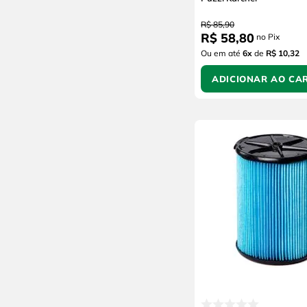
R$
85
,
90
R$
58
,
80
no Pix
Ou em até
6
x
de
R$ 10,32
ADICIONAR AO CA