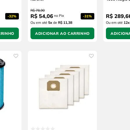
R$
78
,
90
R$
54
,
06
R$
289
,
6
no Pix
-
32%
-
31%
Ou em até
5
x
de
R$ 11,38
Ou em até
12
x
RRINHO
ADICIONAR AO CARRINHO
ADICION