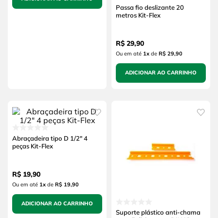
Passa fio deslizante 20
metros Kit-Flex
R$
29
,
90
Ou em até
1
x
de
R$ 29,90
ADICIONAR AO CARRINHO
Abraçadeira tipo D 1/2" 4
peças Kit-Flex
R$
19
,
90
Ou em até
1
x
de
R$ 19,90
ADICIONAR AO CARRINHO
Suporte plástico anti-chama