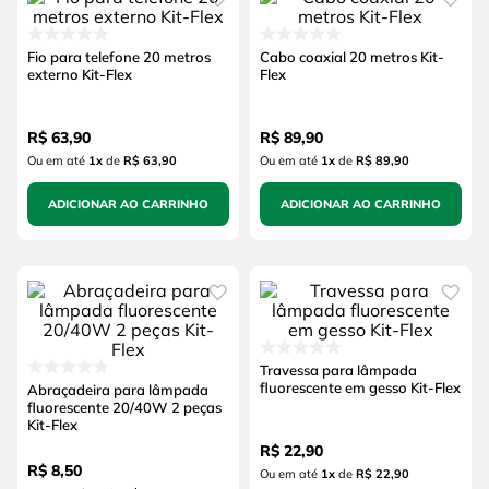
Fio para telefone 20 metros
Cabo coaxial 20 metros Kit-
externo Kit-Flex
Flex
R$
63
,
90
R$
89
,
90
Ou em até
1
x
de
R$ 63,90
Ou em até
1
x
de
R$ 89,90
ADICIONAR AO CARRINHO
ADICIONAR AO CARRINHO
Travessa para lâmpada
fluorescente em gesso Kit-Flex
Abraçadeira para lâmpada
fluorescente 20/40W 2 peças
Kit-Flex
R$
22
,
90
R$
8
,
50
Ou em até
1
x
de
R$ 22,90