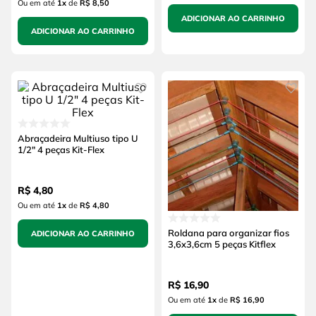
Ou em até
1
x
de
R$ 8,50
ADICIONAR AO CARRINHO
ADICIONAR AO CARRINHO
Abraçadeira Multiuso tipo U
1/2" 4 peças Kit-Flex
R$
4
,
80
Ou em até
1
x
de
R$ 4,80
Roldana para organizar fios
ADICIONAR AO CARRINHO
3,6x3,6cm 5 peças Kitflex
R$
16
,
90
Ou em até
1
x
de
R$ 16,90