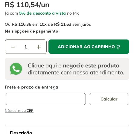
4
º
escada
R$
110
,
54
/
un
6
º
fio
Já com
5% de desconto à vista
no Pix
5
º
serra circular
7
º
chave impacto
Ou
R$
116
,
36
em
10
R$
11
,
63
sem juros
6
º
fio
8
º
disco corte
Mais opções de pagamento
7
º
chave impacto
9
º
cabo flexivel
－
＋
ADICIONAR AO CARRINHO
8
º
disco corte
10
º
serra copo
9
º
cabo flexivel
10
º
serra copo
Não sei meu CEP
Descrição