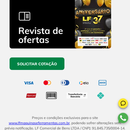
SOLICITAR COTAÇÃO
Preços e condições exclusivos para o site
www.lfmaquinaseferramentas.com.br
, podendo sofrer alterações sem
prévia notificação. LF Comercial de Bens LTDA / CNPJ: 91.845.735/0004-14.