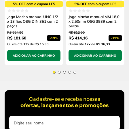
5% OFF com o cupom LF5
5% OFF com o cupom LF5
Jogo Macho manual UNC 1/2
Jogo Macho manual MM 18,0
x 13 fios OSG DIN 351 com 2
x 2,50mm OSG 3939 com 2
peças
peças
R$
224
,
90
R$
512
,
90
R$
181
,
60
R$
414
,
16
-
19%
-
19%
Ou em até
12
x
de
R$ 15,93
Ou em até
12
x
de
R$ 36,33
ADICIONAR AO CARRINHO
ADICIONAR AO CARRINHO
Cadastre-se e receba nossas
ofertas, lançamentos e promoções