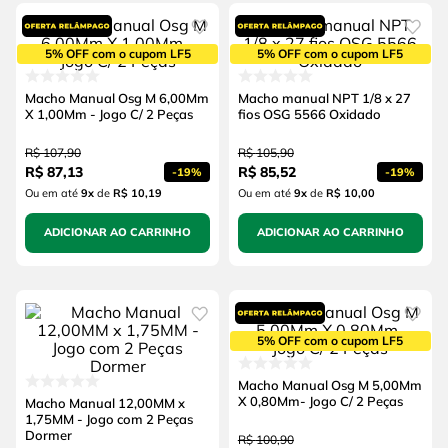
5% OFF com o cupom LF5
5% OFF com o cupom LF5
Macho Manual Osg M 6,00Mm
Macho manual NPT 1/8 x 27
X 1,00Mm - Jogo C/ 2 Peças
fios OSG 5566 Oxidado
R$
107
,
90
R$
105
,
90
R$
87
,
13
R$
85
,
52
-
19%
-
19%
Ou em até
9
x
de
R$ 10,19
Ou em até
9
x
de
R$ 10,00
ADICIONAR AO CARRINHO
ADICIONAR AO CARRINHO
5% OFF com o cupom LF5
Macho Manual Osg M 5,00Mm
X 0,80Mm- Jogo C/ 2 Peças
Macho Manual 12,00MM x
1,75MM - Jogo com 2 Peças
Dormer
R$
100
,
90