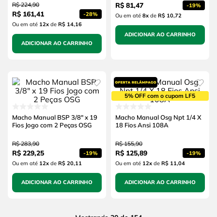
R$
224
,
90
R$
81
,
47
-
19%
R$
161
,
41
-
28%
Ou em até
8
x
de
R$ 10,72
Ou em até
12
x
de
R$ 14,16
ADICIONAR AO CARRINHO
ADICIONAR AO CARRINHO
5% OFF com o cupom LF5
Macho Manual BSP 3/8" x 19
Macho Manual Osg Npt 1/4 X
Fios Jogo com 2 Peças OSG
18 Fios Ansi 108A
R$
283
,
90
R$
155
,
90
R$
229
,
25
R$
125
,
89
-
19%
-
19%
Ou em até
12
x
de
R$ 20,11
Ou em até
12
x
de
R$ 11,04
ADICIONAR AO CARRINHO
ADICIONAR AO CARRINHO