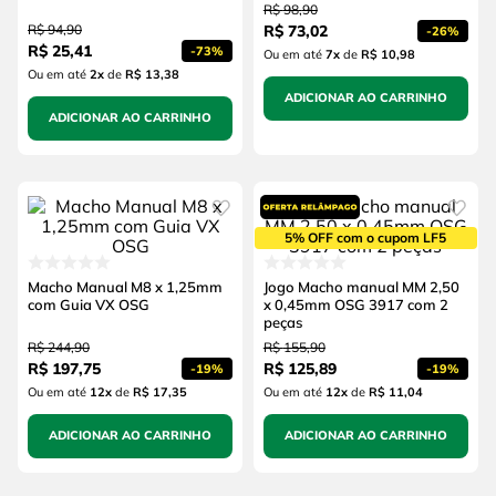
R$
98
,
90
R$
94
,
90
R$
73
,
02
-
26%
R$
25
,
41
-
73%
Ou em até
7
x
de
R$ 10,98
Ou em até
2
x
de
R$ 13,38
ADICIONAR AO CARRINHO
ADICIONAR AO CARRINHO
5% OFF com o cupom LF5
Macho Manual M8 x 1,25mm
Jogo Macho manual MM 2,50
com Guia VX OSG
x 0,45mm OSG 3917 com 2
peças
R$
244
,
90
R$
155
,
90
R$
197
,
75
R$
125
,
89
-
19%
-
19%
Ou em até
12
x
de
R$ 17,35
Ou em até
12
x
de
R$ 11,04
ADICIONAR AO CARRINHO
ADICIONAR AO CARRINHO