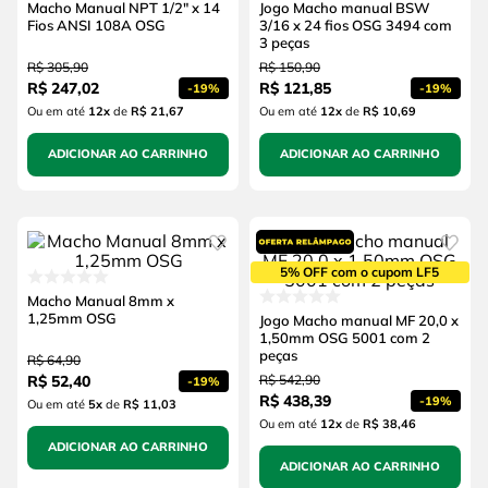
Macho Manual NPT 1/2" x 14
Jogo Macho manual BSW
Fios ANSI 108A OSG
3/16 x 24 fios OSG 3494 com
3 peças
R$
305
,
90
R$
150
,
90
R$
247
,
02
R$
121
,
85
-
19%
-
19%
Ou em até
12
x
de
R$ 21,67
Ou em até
12
x
de
R$ 10,69
ADICIONAR AO CARRINHO
ADICIONAR AO CARRINHO
5% OFF com o cupom LF5
Macho Manual 8mm x
1,25mm OSG
Jogo Macho manual MF 20,0 x
1,50mm OSG 5001 com 2
peças
R$
64
,
90
R$
52
,
40
R$
542
,
90
-
19%
R$
438
,
39
-
19%
Ou em até
5
x
de
R$ 11,03
Ou em até
12
x
de
R$ 38,46
ADICIONAR AO CARRINHO
ADICIONAR AO CARRINHO