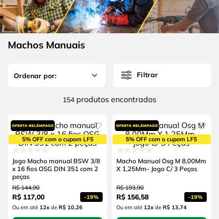
4
º
escada
6
º
serra copo
5
º
serra circular
7
º
luva
6
º
serra copo
Machos Manuais
8
º
fio
7
º
luva
9
º
lavadora alta pressão
Filtrar
8
º
fio
10
º
alicate
9
º
lavadora alta pressão
produtos
154
10
º
alicate
5% OFF com o cupom LF5
5% OFF com o cupom LF5
Jogo Macho manual BSW 3/8
Macho Manual Osg M 8,00Mm
x 16 fios OSG DIN 351 com 2
X 1,25Mm- Jogo C/ 3 Peças
peças
R$
144
,
90
R$
193
,
90
R$
117
,
00
R$
156
,
58
-
19%
-
19%
Ou em até
12
x
de
R$ 10,26
Ou em até
12
x
de
R$ 13,74