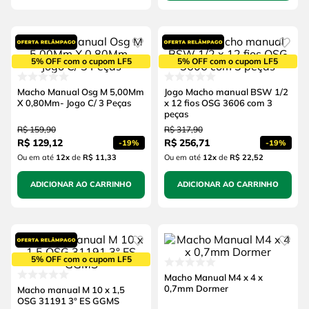
5% OFF com o cupom LF5
5% OFF com o cupom LF5
Macho Manual Osg M 5,00Mm
Jogo Macho manual BSW 1/2
X 0,80Mm- Jogo C/ 3 Peças
x 12 fios OSG 3606 com 3
peças
R$
159
,
90
R$
317
,
90
R$
129
,
12
R$
256
,
71
-
19%
-
19%
Ou em até
12
x
de
R$ 11,33
Ou em até
12
x
de
R$ 22,52
ADICIONAR AO CARRINHO
ADICIONAR AO CARRINHO
5% OFF com o cupom LF5
Macho Manual M4 x 4 x
0,7mm Dormer
Macho manual M 10 x 1,5
OSG 31191 3° ES GGMS