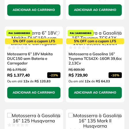
ADICIONAR AO CARRINHO
ADICIONAR AO CARRINHO
5% OFF com o cupom LF5
5% OFF com o cupom LF5
Motosserra 6” 18V Makita
Motosserra a Gasolina 16”
DUC150 sem Bateria e
Toyama TCS42X-16OR 39,6cc
Carregador
2,13Cv
R$
1
.
779
,
00
R$
809
,
90
R$
1
.
377
,
40
R$
729
,
90
-
23%
-
10%
Ou em até
12
x
de
R$ 120,83
Ou em até
12
x
de
R$ 64,03
ADICIONAR AO CARRINHO
ADICIONAR AO CARRINHO