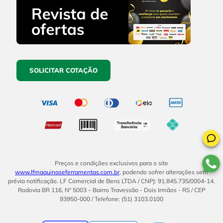
SOLICITAR COTAÇÃO
Preços e condições exclusivos para o site
www.lfmaquinaseferramentas.com.br
, podendo sofrer alterações sem
prévia notificação. LF Comercial de Bens LTDA / CNPJ: 91.845.735/0004-14.
Rodovia BR 116, Nº 5003 – Bairro Travessão - Dois Irmãos - RS / CEP
93950-000 / Telefone: (51) 3103.0100