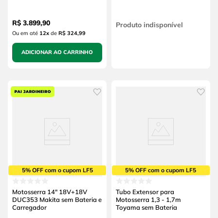
R$
3
.
899
,
90
Produto indisponível
Ou em até
12
x
de
R$ 324,99
ADICIONAR AO CARRINHO
5% OFF com o cupom LF5
5% OFF com o cupom LF5
Motosserra 14" 18V+18V
Tubo Extensor para
DUC353 Makita sem Bateria e
Motosserra 1,3 - 1,7m
Carregador
Toyama sem Bateria