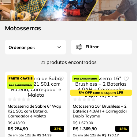
4
º
escada
6
º
serra copo
5
º
serra circular
7
º
luva
6
º
serra copo
Motosserras
8
º
fio
7
º
luva
9
º
lavadora alta pressão
Filtrar
8
º
fio
10
º
alicate
9
º
lavadora alta pressão
produtos
21
10
º
alicate
5% OFF com o cupom LF5
Motosserra de Sabre 6” Wap
Motosserra 16" Brushless + 2
K21 S01 com Bateria,
Baterias 4,0AH + Carregador
Carregador e Maleta
Duplo Toyama
R$
418
,
90
R$
1
.
679
,
00
R$
284
,
90
R$
1
.
369
,
90
-
32%
-
18%
Ou em até
12
x
de
R$ 24,99
Ou em até
12
x
de
R$ 120,17