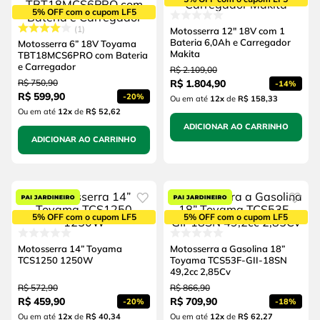
5% OFF com o cupom LF5
1
Motosserra 12" 18V com 1
Bateria 6,0Ah e Carregador
Motosserra 6” 18V Toyama
Makita
TBT18MCS6PRO com Bateria
e Carregador
R$
2
.
109
,
00
R$
750
,
90
R$
1
.
804
,
90
-
14%
R$
599
,
90
-
20%
Ou em até
12
x
de
R$ 158,33
Ou em até
12
x
de
R$ 52,62
ADICIONAR AO CARRINHO
ADICIONAR AO CARRINHO
5% OFF com o cupom LF5
5% OFF com o cupom LF5
Motosserra 14” Toyama
Motosserra a Gasolina 18”
TCS1250 1250W
Toyama TCS53F-GII-18SN
49,2cc 2,85Cv
R$
572
,
90
R$
866
,
90
R$
459
,
90
R$
709
,
90
-
20%
-
18%
Ou em até
12
x
de
R$ 40,34
Ou em até
12
x
de
R$ 62,27