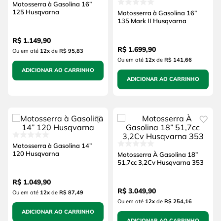
Motosserra à Gasolina 16”
125 Husqvarna
Motosserra à Gasolina 16”
135 Mark II Husqvarna
R$
1
.
149
,
90
R$
1
.
699
,
90
Ou em até
12
x
de
R$ 95,83
Ou em até
12
x
de
R$ 141,66
ADICIONAR AO CARRINHO
ADICIONAR AO CARRINHO
Motosserra à Gasolina 14”
120 Husqvarna
Motosserra À Gasolina 18”
51,7cc 3,2Cv Husqvarna 353
R$
1
.
049
,
90
R$
3
.
049
,
90
Ou em até
12
x
de
R$ 87,49
Ou em até
12
x
de
R$ 254,16
ADICIONAR AO CARRINHO
ADICIONAR AO CARRINHO