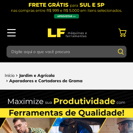
Digite aqui o que você procura
Termos mais buscados
Digite aqui o que você procura
Jardim e Agrícola
1
º
parafusadeira
Aparadores e Cortadores de Grama
Termos mais buscados
2
º
caixa ferramentas
1
º
parafusadeira
3
º
esmerilhadeira
2
º
caixa ferramentas
4
º
escada
3
º
esmerilhadeira
5
º
serra circular