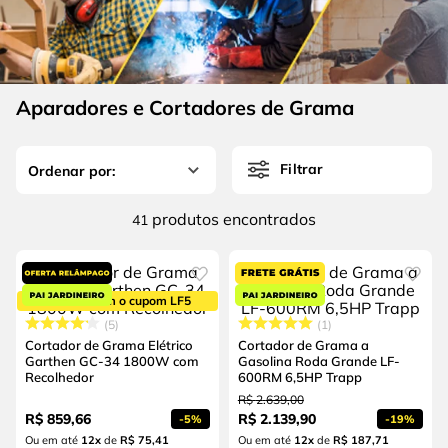
4
º
escada
6
º
serra copo
5
º
serra circular
7
º
luva
6
º
serra copo
8
º
fio
Aparadores e Cortadores de Grama
7
º
luva
9
º
lavadora alta pressão
8
º
fio
10
º
alicate
Filtrar
9
º
lavadora alta pressão
produtos
41
10
º
alicate
5% OFF com o cupom LF5
5
1
Cortador de Grama Elétrico
Cortador de Grama a
Garthen GC-34 1800W com
Gasolina Roda Grande LF-
Recolhedor
600RM 6,5HP Trapp
R$
2
.
639
,
00
R$
859
,
66
R$
2
.
139
,
90
-
5%
-
19%
Ou em até
12
x
de
R$ 75,41
Ou em até
12
x
de
R$ 187,71