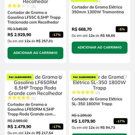
1
1
Cortador de Grama Elétrico
350mm 1300W Tramontina
Cortador de Grama a
Gasolina LF55C 6,5HP Trapp
Tracionada com Recolhedor
R$
3
.
549
,
00
R$
668
,
70
-
5%
R$
2
.
929
,
90
-
17%
Ou em até
12
x
de
R$ 58,66
Ou em até
12
x
de
R$ 257,01
ADICIONAR AO CARRINHO
ADICIONAR AO CARRINHO
2
1
Cortador de Grama Elétrico
SL-350 1800W Trapp
Cortador de Grama a
Gasolina LF650RM 6,5HP
Trapp Roda Grande com
R$
1
.
299
,
00
Recolhedor
R$
2
.
989
,
00
R$
1
.
079
,
90
-
17%
R$
2
.
479
,
90
-
17%
Ou em até
12
x
de
R$ 94,73
Ou em até
12
x
de
R$ 217,54