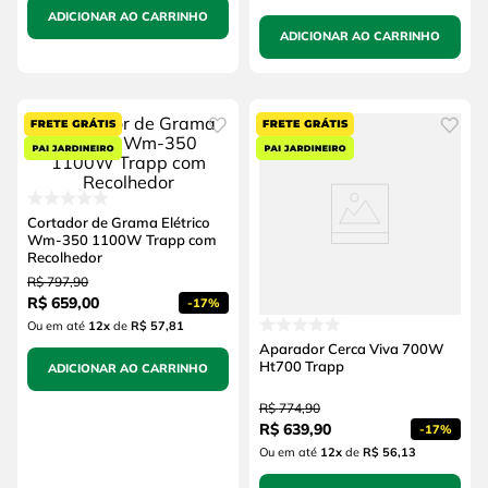
ADICIONAR AO CARRINHO
ADICIONAR AO CARRINHO
Cortador de Grama Elétrico
Wm-350 1100W Trapp com
Recolhedor
R$
797
,
90
R$
659
,
00
-
17%
Ou em até
12
x
de
R$ 57,81
Aparador Cerca Viva 700W
Ht700 Trapp
ADICIONAR AO CARRINHO
R$
774
,
90
R$
639
,
90
-
17%
Ou em até
12
x
de
R$ 56,13