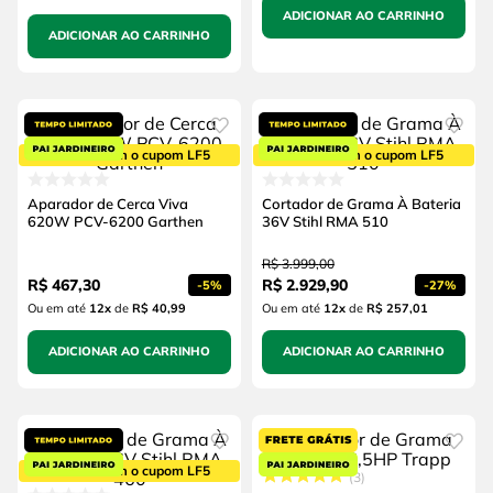
ADICIONAR AO CARRINHO
ADICIONAR AO CARRINHO
5% OFF com o cupom LF5
5% OFF com o cupom LF5
Aparador de Cerca Viva
Cortador de Grama À Bateria
620W PCV-6200 Garthen
36V Stihl RMA 510
R$
3
.
999
,
00
R$
467
,
30
R$
2
.
929
,
90
-
5%
-
27%
Ou em até
12
x
de
R$ 40,99
Ou em até
12
x
de
R$ 257,01
ADICIONAR AO CARRINHO
ADICIONAR AO CARRINHO
5% OFF com o cupom LF5
3