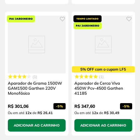
5% OFF com o cupom LF5
1
1
Aparador de Grama 1500W
Aparador de Cerca Viva
GAM1500 Garthen 220V
450W Pcv-4500 Garthen
Monofásico
41185
R$
301
,
06
R$
347
,
60
-
5%
-
5%
Ou em até
12
x
de
R$ 26,41
Ou em até
12
x
de
R$ 30,49
ADICIONAR AO CARRINHO
ADICIONAR AO CARRINHO