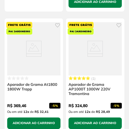
ADICIONAR AO CARRINHO
1
Aparador de Grama At1800
Aparador de Grama
1800W Trapp
AP1000T 1000W 220V
Tramontina
R$
369
,
46
R$
324
,
80
-
5%
-
5%
Ou em até
12
x
de
R$ 32,41
Ou em até
12
x
de
R$ 28,49
ADICIONAR AO CARRINHO
ADICIONAR AO CARRINHO