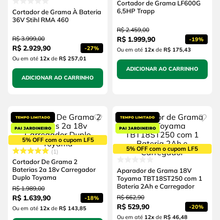
Cortador de Grama LF600G
6,5HP Trapp
Cortador de Grama À Bateria
36V Stihl RMA 460
R$
2
.
459
,
00
R$
3
.
999
,
00
R$
1
.
999
,
90
-
19%
R$
2
.
929
,
90
-
27%
Ou em até
12
x
de
R$ 175,43
Ou em até
12
x
de
R$ 257,01
ADICIONAR AO CARRINHO
ADICIONAR AO CARRINHO
5% OFF com o cupom LF5
5% OFF com o cupom LF5
1
Cortador De Grama 2
Baterias 2a 18v Carregador
Aparador de Grama 18V
Duplo Toyama
Toyama TBT18ST250 com 1
Bateria 2Ah e Carregador
R$
1
.
989
,
00
R$
1
.
639
,
90
R$
662
,
90
-
18%
R$
529
,
90
-
20%
Ou em até
12
x
de
R$ 143,85
Ou em até
12
x
de
R$ 46,48