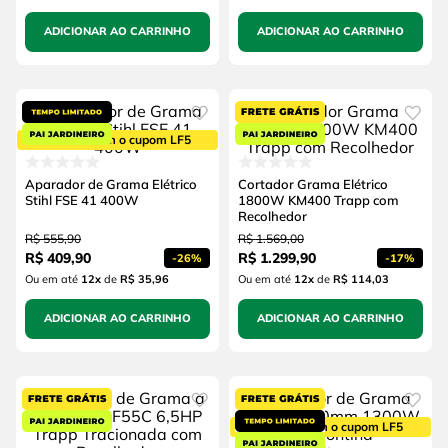
ADICIONAR AO CARRINHO
ADICIONAR AO CARRINHO
5% OFF com o cupom LF5
Aparador de Grama Elétrico
Cortador Grama Elétrico
Stihl FSE 41 400W
1800W KM400 Trapp com
Recolhedor
R$
555
,
90
R$
1
.
569
,
00
R$
409
,
90
R$
1
.
299
,
90
-
26%
-
17%
Ou em até
12
x
de
R$ 35,96
Ou em até
12
x
de
R$ 114,03
ADICIONAR AO CARRINHO
ADICIONAR AO CARRINHO
5% OFF com o cupom LF5