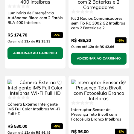
Luminária de Emergência
Autônoma Bloco com 2 Faróis
Kit 2 Rádios Comunicadores
BLA 400 Intelbras
sem Fio RC 3002 G2 Intelbras
com 2 Baterias e 2
Carregadores
R$
174
,
70
-
5%
R$
486
,
30
-
5%
Ou em até
12
x
de
R$ 15,33
Ou em até
12
x
de
R$ 42,66
ADICIONAR AO CARRINHO
ADICIONAR AO CARRINHO
Câmera Externa Inteligente
iM5 Full Color Intelbras Wi-Fi
Interruptor Sensor de
Full HD
Presença Teto Bivolt com
Fotocélula Branco Intelbras
R$
530
,
00
-
5%
R$
36
,
00
-
5%
Ou em até
12
x
de
R$ 46,49