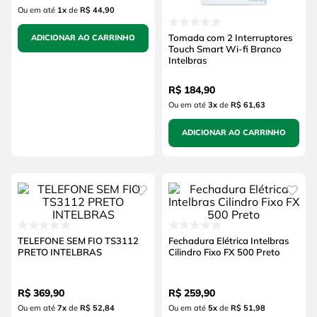
Ou em até
1
x
de
R$ 44,90
Tomada com 2 Interruptores
ADICIONAR AO CARRINHO
Touch Smart Wi-fi Branco
Intelbras
R$
184
,
90
Ou em até
3
x
de
R$ 61,63
ADICIONAR AO CARRINHO
TELEFONE SEM FIO TS3112
Fechadura Elétrica Intelbras
PRETO INTELBRAS
Cilindro Fixo FX 500 Preto
R$
369
,
90
R$
259
,
90
Ou em até
7
x
de
R$ 52,84
Ou em até
5
x
de
R$ 51,98