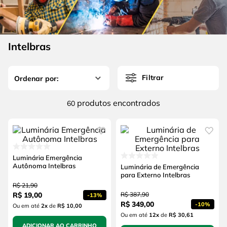
4
º
escada
6
º
fio
5
º
serra circular
7
º
chave impacto
6
º
fio
Intelbras
8
º
disco corte
7
º
chave impacto
9
º
cabo flexivel
Filtrar
8
º
disco corte
10
º
serra copo
9
º
cabo flexivel
produtos
60
10
º
serra copo
Luminária Emergência
Autônoma Intelbras
Luminária de Emergência
para Externo Intelbras
R$
21
,
90
R$
19
,
00
R$
387
,
90
-
13%
R$
349
,
00
-
10%
Ou em até
2
x
de
R$ 10,00
Ou em até
12
x
de
R$ 30,61
ADICIONAR AO CARRINHO