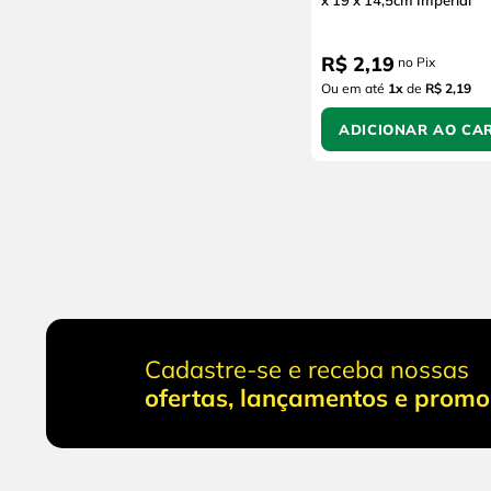
x 19 x 14,5cm Imperial
R$
2
,
19
no Pix
Ou em até
1
x
de
R$ 2,19
ADICIONAR AO CA
Cadastre-se e receba nossas
ofertas, lançamentos e prom