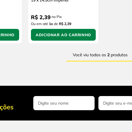
19 x 14,5cm Imperial
R$
2
,
39
no Pix
Ou em até
1
x
de
R$ 2,39
RRINHO
ADICIONAR AO CARRINHO
Você viu todos os
2
produtos
oções