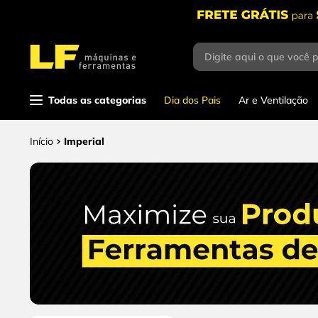
Digite aqui o que você 
Termos mais
buscados
1
º
parafusadeira
Todas as categorias
Dia dos Pais
Ar e Ventilação
2
º
caixa ferramentas
Imperial
3
º
esmerilhadeira
4
º
escada
5
º
serra circular
6
º
fio
7
º
serra copo
8
º
cabo flexivel