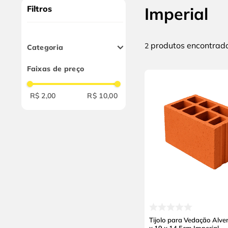
9
º
chave impacto
Filtros
Imperial
10
º
disco corte
produtos
2
Categoria
Blocos e Tijolos
Faixas de preço
R$ 2,00
R$ 10,00
Tijolo para Vedação Alve