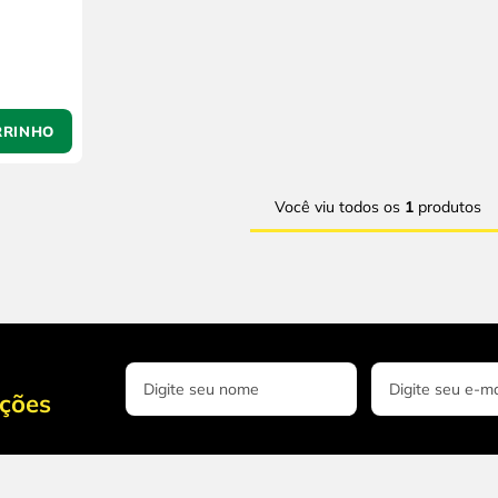
RRINHO
Você viu todos os
1
produtos
oções