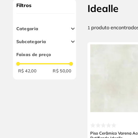
9
º
chave impacto
Filtros
Idealle
10
º
luva
produto
1
Categoria
Pisos e Revestimentos
Subcategoria
Pisos Cerâmicos
Faixas de preço
R$ 42,00
R$ 50,00
Piso Cerâmico Varena Ac