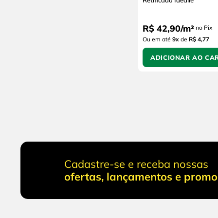
Retificado Idealle
R$
42
,
90
/
m²
no Pix
Ou em até
9
x
de
R$ 4,77
ADICIONAR AO CA
Cadastre-se e receba nossas
ofertas, lançamentos e prom