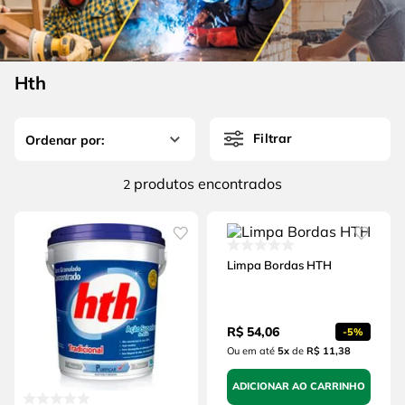
4
º
escada
6
º
fio
5
º
serra circular
7
º
serra copo
6
º
fio
Hth
8
º
disco corte
7
º
serra copo
9
º
chave impacto
Filtrar
8
º
disco corte
10
º
luva
9
º
chave impacto
produtos
2
10
º
luva
Limpa Bordas HTH
R$
54
,
06
-
5%
Ou em até
5
x
de
R$ 11,38
ADICIONAR AO CARRINHO