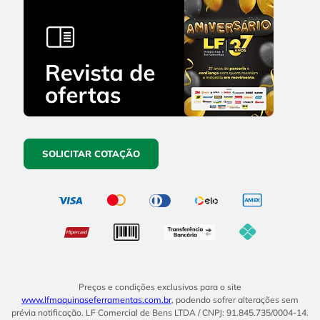
SOLICITAR COTAÇÃO
Preços e condições exclusivos para o site
www.lfmaquinaseferramentas.com.br
, podendo sofrer alterações sem
prévia notificação. LF Comercial de Bens LTDA / CNPJ: 91.845.735/0004-14.