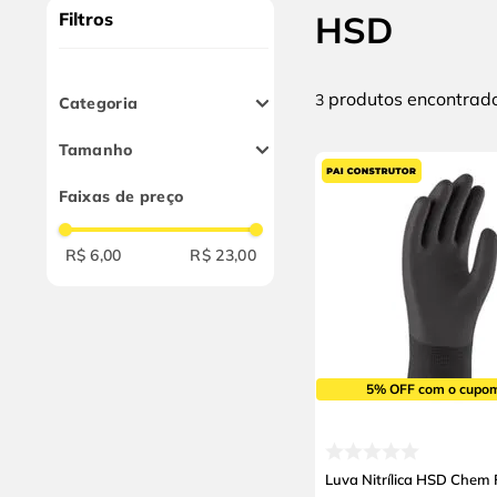
9
º
cabo flexivel
Filtros
HSD
10
º
serra copo
produtos
3
Categoria
Óculos de Proteção
Tamanho
Luvas
6
Faixas de preço
R$ 6,00
R$ 23,00
5% OFF com o cupo
Luva Nitrílica HSD Chem 