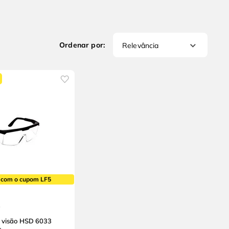
Relevância
 com o cupom LF5
 visão HSD 6033