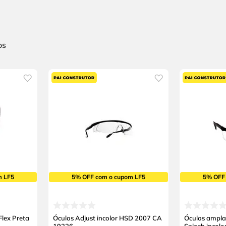
m LF5
5% OFF com o cupom LF5
5% OFF
Flex Preta
Óculos Adjust incolor HSD 2007 CA
Óculos ampla