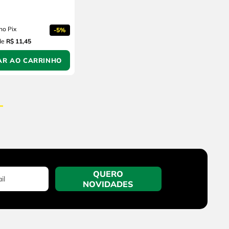
r
no Pix
-
5%
de
R$ 11,45
AR AO CARRINHO
QUERO
NOVIDADES