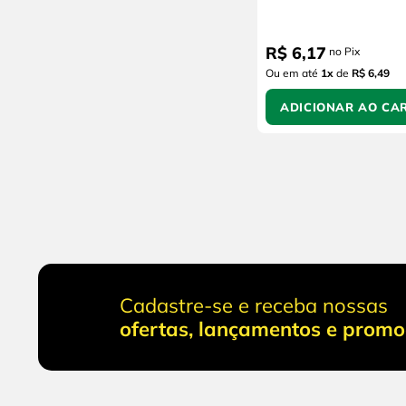
R$
6
,
17
no Pix
Ou em até
1
x
de
R$ 6,49
ADICIONAR AO CA
Cadastre-se e receba nossas
ofertas, lançamentos e prom