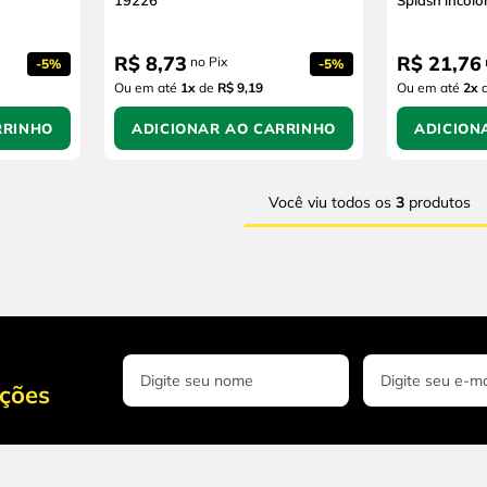
19226
Splash incolo
R$
8
,
73
R$
21
,
76
no Pix
-
5%
-
5%
Ou em até
1
x
de
R$ 9,19
Ou em até
2
x
RRINHO
ADICIONAR AO CARRINHO
ADICION
Você viu todos os
3
produtos
oções