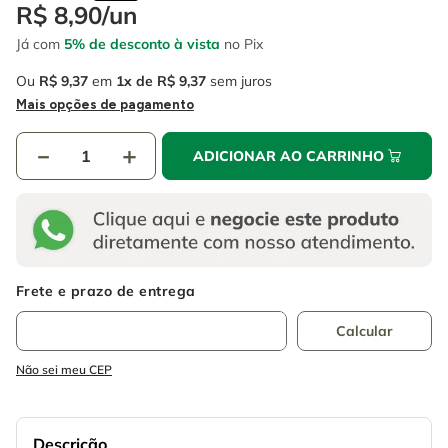
4
º
esmerilhadeira
R$
8
,
90
/
un
6
º
fio
Já com
5% de desconto à vista
no Pix
5
º
serra circular
7
º
serra copo
Ou
R$
9
,
37
em
1
R$
9
,
37
sem juros
6
º
fio
8
º
disco corte
Mais opções de pagamento
7
º
serra copo
9
º
martelete
－
＋
ADICIONAR AO CARRINHO
8
º
disco corte
10
º
chave impacto
9
º
martelete
10
º
chave impacto
Não sei meu CEP
Descrição