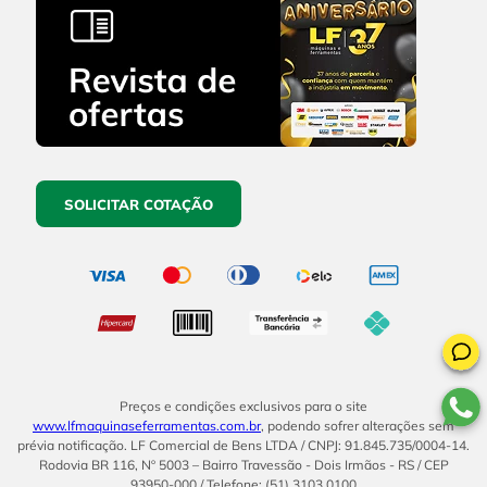
SOLICITAR COTAÇÃO
Preços e condições exclusivos para o site
www.lfmaquinaseferramentas.com.br
, podendo sofrer alterações sem
prévia notificação. LF Comercial de Bens LTDA / CNPJ: 91.845.735/0004-14.
Rodovia BR 116, Nº 5003 – Bairro Travessão - Dois Irmãos - RS / CEP
93950-000 / Telefone: (51) 3103.0100