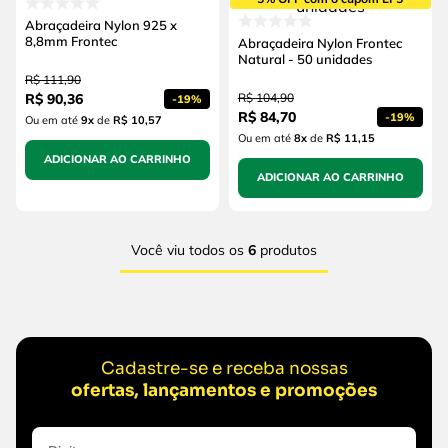
Abraçadeira Nylon 925 x
8,8mm Frontec
Abraçadeira Nylon Frontec
Natural - 50 unidades
R$
111
,
90
R$
90
,
36
R$
104
,
90
-
19%
R$
84
,
70
-
19%
Ou em até
9
x
de
R$ 10,57
Ou em até
8
x
de
R$ 11,15
ADICIONAR AO CARRINHO
ADICIONAR AO CARRINHO
Você viu todos os
6
produtos
Cadastre-se e receba nossas
ofertas, lançamentos e promoções