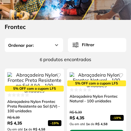
4
º
escada
6
º
fio
5
º
serra circular
7
º
serra copo
6
º
fio
Frontec
8
º
chave impacto
7
º
serra copo
9
º
cabo flexivel
Filtrar
8
º
chave impacto
10
º
disco corte
9
º
cabo flexivel
produtos
6
10
º
disco corte
5% OFF com o cupom LF5
5% OFF com o cupom LF5
Abraçadeira Nylon Frontec
Natural - 100 unidades
Abraçadeira Nylon Frontec
Preta Resistente ao Sol (UV) -
100 unidades
R$
5
,
39
R$
5
,
39
R$
4
,
35
-
19%
R$
4
,
35
-
19%
Ou em até
1
x
de
R$ 4,58
Ou em até
1
x
de
R$ 4,58