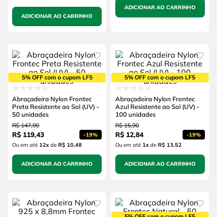
ADICIONAR AO CARRINHO
ADICIONAR AO CARRINHO
5% OFF com o cupom LF5
5% OFF com o cupom LF5
Abraçadeira Nylon Frontec
Abraçadeira Nylon Frontec
Preta Resistente ao Sol (UV) -
Azul Resistente ao Sol (UV) -
50 unidades
100 unidades
R$
147
,
90
R$
15
,
90
R$
119
,
43
R$
12
,
84
-
19%
-
19%
Ou em até
12
x
de
R$ 10,48
Ou em até
1
x
de
R$ 13,52
ADICIONAR AO CARRINHO
ADICIONAR AO CARRINHO
5% OFF com o cupom LF5