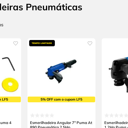
deiras Pneumáticas
m LF5
5% OFF com o cupom LF5
Puma 4
Esmerilhadeira Angular 7" Puma At
Esmerilhadei
890 Pneumática 2,5Hp
1,2Hp Puma 