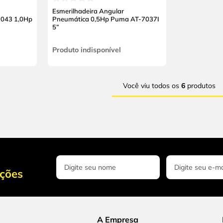
Esmerilhadeira Angular
7043 1,0Hp
Pneumática 0,5Hp Puma AT-7037I
5”
Produto indisponível
Você viu todos os
6
produtos
oções
A Empresa