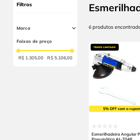
9
º
alicate
Filtros
Esmerilha
10
º
chave impacto
produtos
6
Marca
Puma
Faixas de preço
R$ 1.305,00
R$ 5.106,00
5% OFF com o cupo
Esmerilhadeira Angular 
Pneumática At-7048