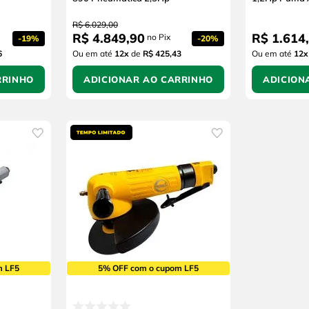
R$
6
.
029
,
00
R$
4
.
849
,
90
R$
1
.
614
,
no Pix
-
19%
-
20%
6
Ou em até
12
x
de
R$ 425,43
Ou em até
12
x
RRINHO
ADICIONAR AO CARRINHO
ADICION
m LF5
5% OFF com o cupom LF5