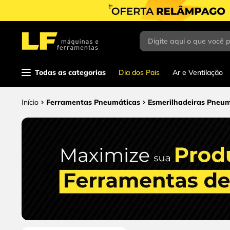
Digite aqui o que você 
Termos mais
buscados
1
º
parafusadeira
Todas as categorias
Dia dos Pais
Ar e Ventilação
2
º
caixa ferramentas
Ferramentas Pneumáticas
Esmerilhadeiras Pneum
3
º
esmerilhadeira
4
º
escada
5
º
serra circular
6
º
luva
7
º
serra copo
8
º
fio