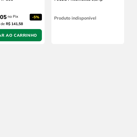
05
no Pix
-
5%
Produto indisponível
de
R$ 141,58
AR AO CARRINHO