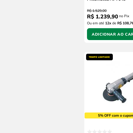
R$
1
.
529
,
00
R$
1
.
239
,
90
no Pix
Ou em até
12
x
de
R$ 108,7
ADICIONAR AO CA
5% OFF com o cupo