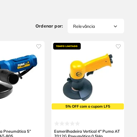
Relevância
5% OFF com o cupom LF5
ra Pneumática 5”
Esmerilhadeira Vertical 4" Puma AT
AT-805
7012G Pneumática 0,5Hp