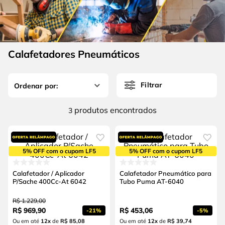
4
º
escada
6
º
serra copo
5
º
serra circular
7
º
luva
6
º
serra copo
8
º
fio
Calafetadores Pneumáticos
7
º
luva
9
º
alicate
8
º
fio
10
º
chave impacto
Filtrar
9
º
alicate
produtos
3
10
º
chave impacto
5% OFF com o cupom LF5
5% OFF com o cupom LF5
Calafetador / Aplicador
Calafetador Pneumático para
P/Sache 400Cc-At 6042
Tubo Puma AT-6040
R$
1
.
229
,
00
R$
969
,
90
R$
453
,
06
-
21%
-
5%
Ou em até
12
x
de
R$ 85,08
Ou em até
12
x
de
R$ 39,74