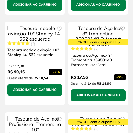
ADICIONAR AO CARRINHO
ADICIONAR AO CARRINHO
5% OFF com o cupom LF5
3
2
Tesoura modelo aviação 10"
Stanley 14-562 esquerda
Tesoura de Aço Inox 8"
Tramontina 25950148
Extracort Uso Geral
R$
112
,
90
R$
90
,
16
-
20%
R$
17
,
96
-
5%
Ou em até
9
x
de
R$ 10,54
Ou em até
1
x
de
R$ 18,90
ADICIONAR AO CARRINHO
ADICIONAR AO CARRINHO
5% OFF com o cupom LF5
2