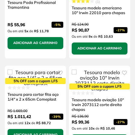
1
Tesoura Poda Profissional
Tramontina
Tesoura modelo americano
10" Irwin 22010 para chapas
R$
55
,
96
R$
124
,
90
-
5%
R$
90
,
87
-
27%
Ou em até
5
x
de
R$ 11,78
Ou em até
9
x
de
R$ 10,63
ADICIONAR AO CARRINHO
ADICIONAR AO CARRINHO
5% OFF com o cupom LF5
5% OFF com o cupom LF5
Tesoura para cortar fita aço
1/4" x 2 x 65cm Comeplast
Tesoura modelo aviação 10"
Irwin 2073112 corte direita
chapas
R$
1
.
669
,
00
R$
1
.
011
,
42
R$
136
,
90
-
39%
R$
99
,
36
-
27%
Ou em até
12
x
de
R$ 88,72
Ou em até
10
x
de
R$ 10,46
ADICIONAR AO CARRINHO