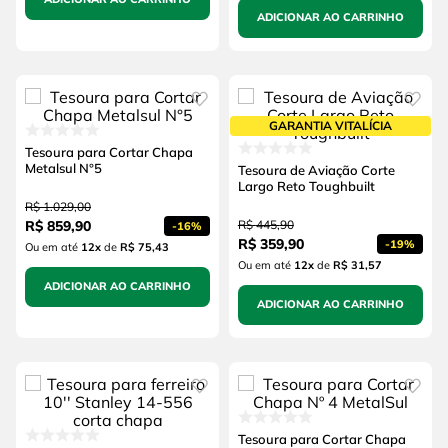
ADICIONAR AO CARRINHO
GARANTIA VITALÍCIA
Tesoura para Cortar Chapa
Metalsul N°5
Tesoura de Aviação Corte
Largo Reto Toughbuilt
R$
1
.
029
,
00
R$
859
,
90
R$
445
,
90
-
16%
R$
359
,
90
-
19%
Ou em até
12
x
de
R$ 75,43
Ou em até
12
x
de
R$ 31,57
ADICIONAR AO CARRINHO
ADICIONAR AO CARRINHO
Tesoura para Cortar Chapa