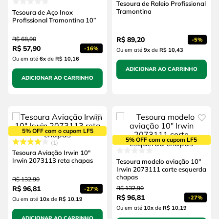
Tesoura de Raleio Profissional
Tramontina
Tesoura de Aço Inox
Profissional Tramontina 10”
R$
68
,
90
R$
89
,
20
-
5%
R$
57
,
90
-
16%
Ou em até
9
x
de
R$ 10,43
Ou em até
6
x
de
R$ 10,16
ADICIONAR AO CARRINHO
ADICIONAR AO CARRINHO
5% OFF com o cupom LF5
5% OFF com o cupom LF5
1
Tesoura Aviação Irwin 10"
Irwin 2073113 reta chapas
Tesoura modelo aviação 10"
Irwin 2073111 corte esquerda
chapas
R$
132
,
90
R$
96
,
81
R$
132
,
90
-
27%
R$
96
,
81
-
27%
Ou em até
10
x
de
R$ 10,19
Ou em até
10
x
de
R$ 10,19
ADICIONAR AO CARRINHO