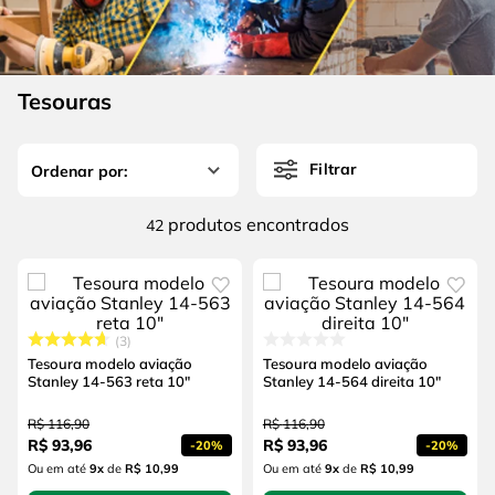
4
º
escada
6
º
fio
5
º
serra circular
7
º
serra copo
6
º
fio
Tesouras
8
º
disco corte
7
º
serra copo
9
º
chave impacto
Filtrar
8
º
disco corte
10
º
luva
9
º
chave impacto
produtos
42
10
º
luva
3
Tesoura modelo aviação
Tesoura modelo aviação
Stanley 14-563 reta 10"
Stanley 14-564 direita 10"
R$
116
,
90
R$
116
,
90
R$
93
,
96
R$
93
,
96
-
20%
-
20%
Ou em até
9
x
de
R$ 10,99
Ou em até
9
x
de
R$ 10,99