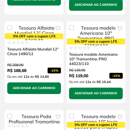
ADICIONAR AO CARRINHO
5% OFF com o cupom LF5
5% OFF com o cupom LF5
Tesoura Alfaiate Mundial 12”
Cinza 1490/12
Tesoura modelo Americano
10" Tramontina-PRO
44023/110
R$
208
,
90
R$
168
,
68
R$
139
,
90
-
19%
R$
119
,
00
-
15%
Ou em até
12
x
de
R$ 14,80
Ou em até
12
x
de
R$ 10,44
ADICIONAR AO CARRINHO
ADICIONAR AO CARRINHO
5% OFF com o cupom LF5