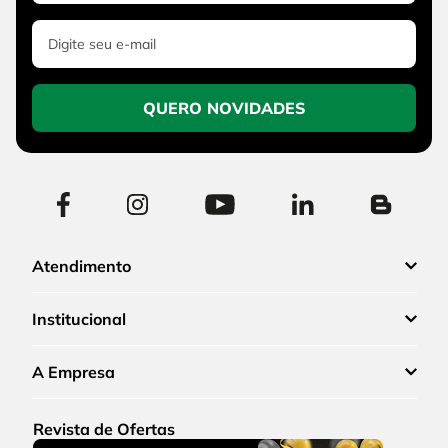
QUERO NOVIDADES
Atendimento
Institucional
A Empresa
Revista de Ofertas