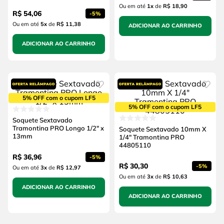
Ou em até
1
x
de
R$ 18,90
R$
54
,
06
-
5%
Ou em até
5
x
de
R$ 11,38
ADICIONAR AO CARRINHO
ADICIONAR AO CARRINHO
5% OFF com o cupom LF5
5% OFF com o cupom LF5
Soquete Sextavado
Tramontina PRO Longo 1/2" x
Soquete Sextavado 10mm X
13mm
1/4" Tramontina PRO
44805110
R$
36
,
96
-
5%
R$
30
,
30
-
5%
Ou em até
3
x
de
R$ 12,97
Ou em até
3
x
de
R$ 10,63
ADICIONAR AO CARRINHO
ADICIONAR AO CARRINHO