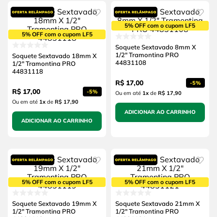
5% OFF com o cupom LF5
5% OFF com o cupom LF5
Soquete Sextavado 8mm X
1/2" Tramontina PRO
Soquete Sextavado 18mm X
44831108
1/2" Tramontina PRO
44831118
R$
17
,
00
-
5%
R$
17
,
00
-
5%
Ou em até
1
x
de
R$ 17,90
Ou em até
1
x
de
R$ 17,90
ADICIONAR AO CARRINHO
ADICIONAR AO CARRINHO
5% OFF com o cupom LF5
5% OFF com o cupom LF5
Soquete Sextavado 19mm X
Soquete Sextavado 21mm X
1/2" Tramontina PRO
1/2" Tramontina PRO