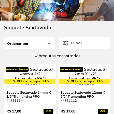
4
º
escada
6
º
serra copo
5
º
serra circular
7
º
luva
6
º
serra copo
8
º
fio
Soquete Sextavado
7
º
luva
9
º
alicate
8
º
fio
10
º
chave impacto
Filtrar
9
º
alicate
produtos
52
10
º
chave impacto
5% OFF com o cupom LF5
5% OFF com o cupom LF5
Soquete Sextavado 14mm X
Soquete Sextavado 12mm X
1/2" Tramontina PRO
1/2" Tramontina PRO
44831114
44831112
R$
17
,
00
R$
17
,
00
-
5%
-
5%