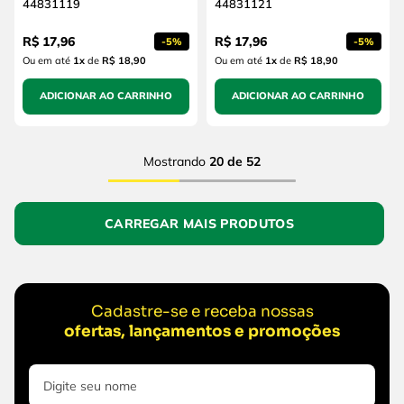
44831119
44831121
R$
17
,
96
R$
17
,
96
-
5%
-
5%
Ou em até
1
x
de
R$ 18,90
Ou em até
1
x
de
R$ 18,90
ADICIONAR AO CARRINHO
ADICIONAR AO CARRINHO
Mostrando
20 de 52
Cadastre-se e receba nossas
ofertas, lançamentos e promoções