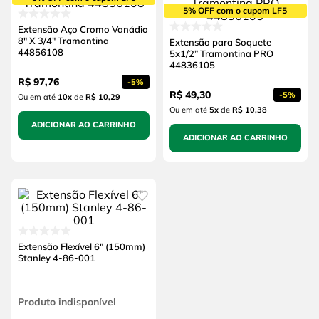
5% OFF com o cupom LF5
Extensão Aço Cromo Vanádio
8" X 3/4" Tramontina
Extensão para Soquete
44856108
5x1/2” Tramontina PRO
44836105
R$
97
,
76
-
5%
R$
49
,
30
-
5%
Ou em até
10
x
de
R$ 10,29
Ou em até
5
x
de
R$ 10,38
ADICIONAR AO CARRINHO
ADICIONAR AO CARRINHO
Extensão Flexível 6" (150mm)
Stanley 4-86-001
Produto indisponível