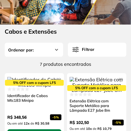
4
º
esmerilhadeira
6
º
fio
5
º
serra circular
7
º
serra copo
6
º
fio
8
º
disco corte
Cabos e Extensões
7
º
serra copo
9
º
martelete
8
º
disco corte
10
º
chave impacto
Filtrar
9
º
martelete
produtos
7
10
º
chave impacto
5% OFF com o cupom LF5
5% OFF com o cupom LF5
Identificador de Cabos
Mtc183 Minipa
Extensão Elétrica com
Suporte Metálico para
Lâmpada E27 Jobe 8m
R$
348
,
56
-
5%
R$
102
,
50
-
5%
Ou em até
12
x
de
R$ 30,58
Ou em até
10
x
de
R$ 10,79