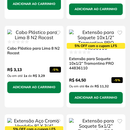
ADICIONAR AO CARRINHO
ADICIONAR AO CARRINHO
5% OFF com o cupom LF5
Cabo Plástico para Lima 8 N2
Rocast
Extensão para Soquete
10x1/2” Tramontina PRO
44836110
R$
3
,
13
-
5%
Ou em até
1
x
de
R$ 3,29
R$
64
,
50
-
5%
Ou em até
6
x
de
R$ 11,32
ADICIONAR AO CARRINHO
ADICIONAR AO CARRINHO
5% OFF com o cupom LF5