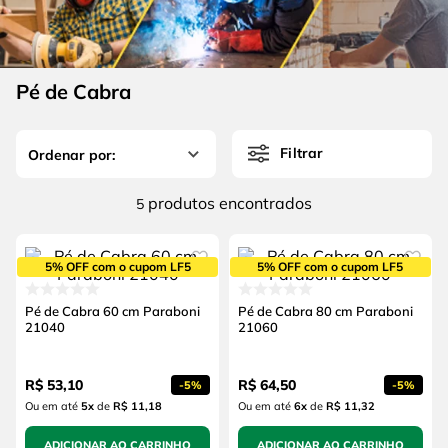
4
º
escada
6
º
fio
5
º
serra circular
7
º
chave impacto
6
º
fio
Pé de Cabra
8
º
disco corte
7
º
chave impacto
9
º
cabo flexivel
Filtrar
8
º
disco corte
10
º
serra copo
9
º
cabo flexivel
produtos
5
10
º
serra copo
5% OFF com o cupom LF5
5% OFF com o cupom LF5
Pé de Cabra 60 cm Paraboni
Pé de Cabra 80 cm Paraboni
21040
21060
R$
53
,
10
R$
64
,
50
-
5%
-
5%
Ou em até
5
x
de
R$ 11,18
Ou em até
6
x
de
R$ 11,32
ADICIONAR AO CARRINHO
ADICIONAR AO CARRINHO