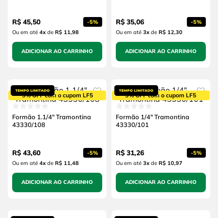
R$
45
,
50
R$
35
,
06
-
5%
-
5%
Ou em até
4
x
de
R$ 11,98
Ou em até
3
x
de
R$ 12,30
ADICIONAR AO CARRINHO
ADICIONAR AO CARRINHO
5% OFF com o cupom LF5
5% OFF com o cupom LF5
Formão 1.1/4" Tramontina
Formão 1/4" Tramontina
43330/108
43330/101
R$
43
,
60
R$
31
,
26
-
5%
-
5%
Ou em até
4
x
de
R$ 11,48
Ou em até
3
x
de
R$ 10,97
ADICIONAR AO CARRINHO
ADICIONAR AO CARRINHO