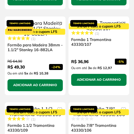
5% OFF com o cupom LF5
5% OFF com o cupom LF5
1
1
Formão 1 Tramontina
43330/107
Formão para Madeira 38mm -
1.1/2" Stanley 16-882LA
R$
64
,
90
R$
36
,
96
-
5%
R$
49
,
30
-
24%
Ou em até
3
x
de
R$ 12,97
Ou em até
5
x
de
R$ 10,38
ADICIONAR AO CARRINHO
ADICIONAR AO CARRINHO
5% OFF com o cupom LF5
5% OFF com o cupom LF5
1
Formão 1.1/2 Tramontina
Formão 7/8" Tramontina
43330/109
43330/106