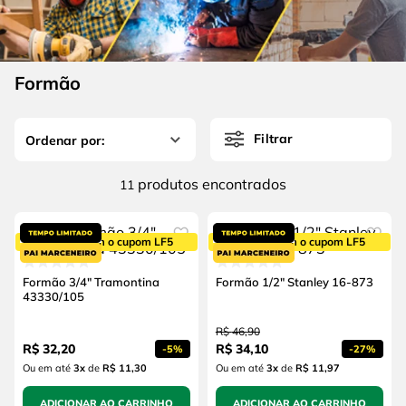
4
º
escada
6
º
serra copo
5
º
serra circular
7
º
luva
6
º
serra copo
Formão
8
º
fio
7
º
luva
9
º
lavadora alta pressão
Filtrar
8
º
fio
10
º
alicate
9
º
lavadora alta pressão
produtos
11
10
º
alicate
5% OFF com o cupom LF5
5% OFF com o cupom LF5
Formão 3/4" Tramontina
Formão 1/2" Stanley 16-873
43330/105
R$
46
,
90
R$
32
,
20
R$
34
,
10
-
5%
-
27%
Ou em até
3
x
de
R$ 11,30
Ou em até
3
x
de
R$ 11,97
ADICIONAR AO CARRINHO
ADICIONAR AO CARRINHO