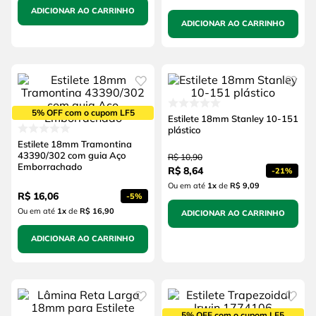
ADICIONAR AO CARRINHO
ADICIONAR AO CARRINHO
5% OFF com o cupom LF5
Estilete 18mm Stanley 10-151
plástico
Estilete 18mm Tramontina
43390/302 com guia Aço
R$
10
,
90
Emborrachado
R$
8
,
64
-
21%
Ou em até
1
x
de
R$ 9,09
R$
16
,
06
-
5%
Ou em até
1
x
de
R$ 16,90
ADICIONAR AO CARRINHO
ADICIONAR AO CARRINHO
5% OFF com o cupom LF5