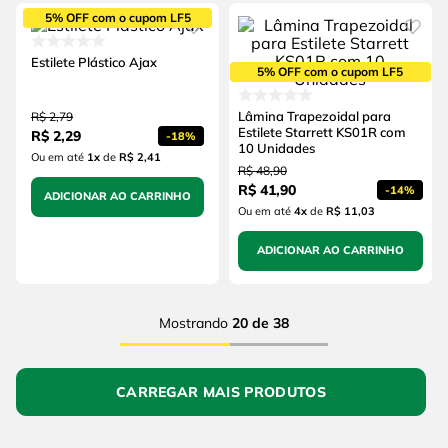
5% OFF com o cupom LF5
Estilete Plástico Ajax
5% OFF com o cupom LF5
Lâmina Trapezoidal para
R$
2
,
79
Estilete Starrett KS01R com
R$
2
,
29
-
18%
10 Unidades
Ou em até
1
x
de
R$ 2,41
R$
48
,
90
R$
41
,
90
-
14%
ADICIONAR AO CARRINHO
Ou em até
4
x
de
R$ 11,03
ADICIONAR AO CARRINHO
Mostrando
20 de 38