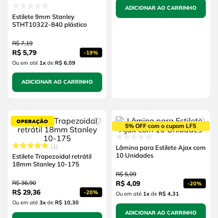
ADICIONAR AO CARRINHO
Estilete 9mm Stanley
STHT10322-840 plástico
R$
7
,
19
R$
5
,
79
-
19%
Ou em até
1
x
de
R$ 6,09
ADICIONAR AO CARRINHO
5% OFF com o cupom LF5
1
Lâmina para Estilete Ajax com
10 Unidades
Estilete Trapezoidal retrátil
18mm Stanley 10-175
R$
5
,
09
R$
36
,
90
R$
4
,
09
-
20%
R$
29
,
36
-
20%
Ou em até
1
x
de
R$ 4,31
Ou em até
3
x
de
R$ 10,30
ADICIONAR AO CARRINHO