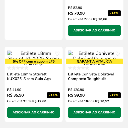
R$
82
,
90
R$
70
,
90
-
14%
Ou em até
7
x
de
R$ 10,66
ADICIONAR AO CARRINHO
5% OFF com o cupom LF5
GARANTIA VITALÍCIA
Estilete 18mm Starrett
Estilete Canivete Dobrável
KUX025-S com Guia Aço
Compacto Toughbuilt
R$
41
,
90
R$
120
,
90
R$
35
,
90
R$
99
,
90
-
14%
-
17%
Ou em até
3
x
de
R$ 12,60
Ou em até
10
x
de
R$ 10,52
ADICIONAR AO CARRINHO
ADICIONAR AO CARRINHO