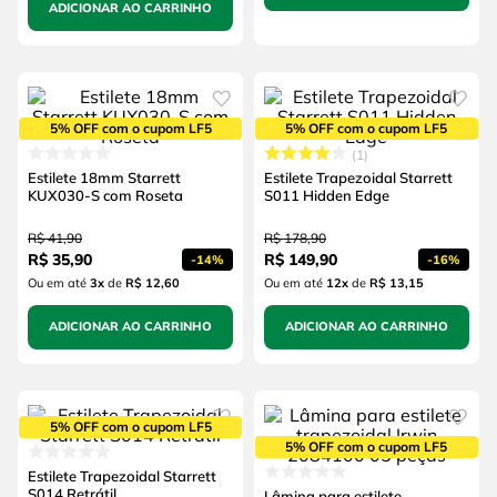
ADICIONAR AO CARRINHO
5% OFF com o cupom LF5
5% OFF com o cupom LF5
1
Estilete 18mm Starrett
Estilete Trapezoidal Starrett
KUX030-S com Roseta
S011 Hidden Edge
R$
41
,
90
R$
178
,
90
R$
35
,
90
R$
149
,
90
-
14%
-
16%
Ou em até
3
x
de
R$ 12,60
Ou em até
12
x
de
R$ 13,15
ADICIONAR AO CARRINHO
ADICIONAR AO CARRINHO
5% OFF com o cupom LF5
5% OFF com o cupom LF5
Estilete Trapezoidal Starrett
S014 Retrátil
Lâmina para estilete