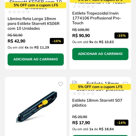
5% OFF com o cupom LF5
Estilete Trapezoidal Irwin
1774106 Profissional Pro-
Lâmina Reta Larga 18mm
Touch
para Estilete Starrett KS06R
com 10 Unidades
R$
106
,
90
R$
50
,
90
R$
90
,
90
-
15%
R$
42
,
90
-
16%
Ou em até
9
x
de
R$ 10,63
Ou em até
4
x
de
R$ 11,29
ADICIONAR AO CARRINHO
ADICIONAR AO CARRINHO
5% OFF com o cupom LF5
Estilete 18mm Starrett S07
plástico
R$
20
,
90
R$
17
,
90
-
14%
Ou em até
1
x
de
R$ 18,84