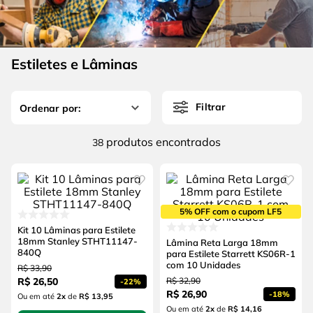
4
º
escada
6
º
fio
5
º
serra circular
7
º
chave impacto
6
º
fio
Estiletes e Lâminas
8
º
disco corte
7
º
chave impacto
9
º
cabo flexivel
Filtrar
8
º
disco corte
10
º
serra copo
9
º
cabo flexivel
produtos
38
10
º
serra copo
5% OFF com o cupom LF5
Kit 10 Lâminas para Estilete
18mm Stanley STHT11147-
Lâmina Reta Larga 18mm
840Q
para Estilete Starrett KS06R-1
com 10 Unidades
R$
33
,
90
R$
26
,
50
R$
32
,
90
-
22%
R$
26
,
90
-
18%
Ou em até
2
x
de
R$ 13,95
Ou em até
2
x
de
R$ 14,16