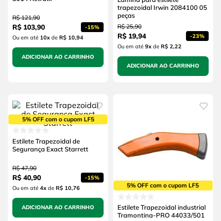
trapezoidal Irwin 2084100 05
peças
R$
121
,
90
R$
103
,
90
R$
25
,
90
-
15%
R$
19
,
94
-
23%
Ou em até
10
x
de
R$ 10,94
Ou em até
9
x
de
R$ 2,22
ADICIONAR AO CARRINHO
ADICIONAR AO CARRINHO
5% OFF com o cupom LF5
Estilete Trapezoidal de
Segurança Exact Starrett
R$
47
,
90
R$
40
,
90
-
15%
5% OFF com o cupom LF5
Ou em até
4
x
de
R$ 10,76
Estilete Trapezoidal industrial
ADICIONAR AO CARRINHO
Tramontina-PRO 44033/501