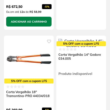
R$
672
,
50
-
5%
Ou em até
12
x
de
R$ 58,99
ADICIONAR AO CARRINHO
5% OFF com o cupom LF5
Corta Vergalhão 14" Gedore
034.005
Produto indisponível
5% OFF com o cupom LF5
Corta Vergalhão 18"
Tramontina-PRO 44034/018