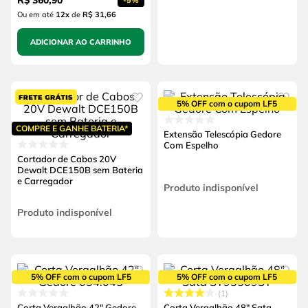
R$
360
,
90
-
5%
Ou em até
12
x
de
R$ 31,66
ADICIONAR AO CARRINHO
5% OFF com o cupom LF5
COMPRE E GANHE BATERIA*
Extensão Telescópia Gedore
Com Espelho
Cortador de Cabos 20V
Dewalt DCE150B sem Bateria
e Carregador
Produto indisponível
Produto indisponível
5% OFF com o cupom LF5
5% OFF com o cupom LF5
1
Corta Vergalhão 42" Gedore
Corta Vergalhão 48" Sata