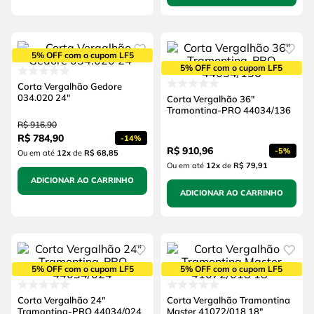
5% OFF com o cupom LF5
5% OFF com o cupom LF5
Corta Vergalhão Gedore
034.020 24"
Corta Vergalhão 36"
Tramontina-PRO 44034/136
R$
916
,
90
R$
784
,
90
-
14%
R$
910
,
96
-
5%
Ou em até
12
x
de
R$ 68,85
Ou em até
12
x
de
R$ 79,91
ADICIONAR AO CARRINHO
ADICIONAR AO CARRINHO
5% OFF com o cupom LF5
5% OFF com o cupom LF5
Corta Vergalhão 24"
Corta Vergalhão Tramontina
Tramontina-PRO 44034/024
Master 41072/018 18"