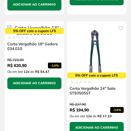
ADICIONAR AO CARRINHO
5% OFF com o cupom LF5
Corta Vergalhão 18" Gedore
034.010
R$
723
,
90
R$
620
,
90
-
14%
Ou em até
12
x
de
R$ 54,47
5% OFF com o cupom LF5
ADICIONAR AO CARRINHO
Corta Vergalhão 24" Sata
ST93505ST
R$
227
,
90
R$
194
,
90
-
14%
Ou em até
12
x
de
R$ 17,10
ADICIONAR AO CARRINHO