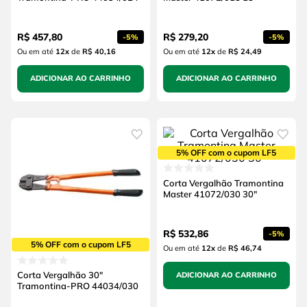
R$
457
,
80
R$
279
,
20
-
5%
-
5%
Ou em até
12
x
de
R$ 40,16
Ou em até
12
x
de
R$ 24,49
ADICIONAR AO CARRINHO
ADICIONAR AO CARRINHO
5% OFF com o cupom LF5
Corta Vergalhão Tramontina
Master 41072/030 30"
R$
532
,
86
-
5%
5% OFF com o cupom LF5
Ou em até
12
x
de
R$ 46,74
Corta Vergalhão 30"
ADICIONAR AO CARRINHO
Tramontina-PRO 44034/030