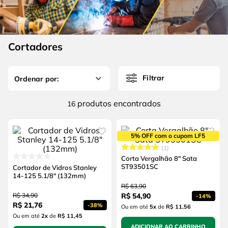
4
º
esmerilhadeira
6
º
fio
5
º
serra circular
7
º
serra copo
6
º
fio
Cortadores
8
º
disco corte
7
º
serra copo
9
º
martelete
Filtrar
8
º
disco corte
10
º
chave impacto
9
º
martelete
produtos
16
10
º
chave impacto
5% OFF com o cupom LF5
1
Corta Vergalhão 8" Sata
ST93501SC
Cortador de Vidros Stanley
14-125 5.1/8" (132mm)
R$
63
,
90
R$
34
,
90
R$
54
,
90
-
14%
R$
21
,
76
-
38%
Ou em até
5
x
de
R$ 11,56
Ou em até
2
x
de
R$ 11,45
ADICIONAR AO CARRINHO