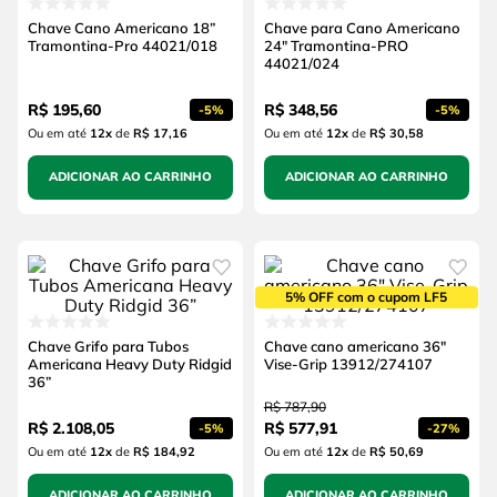
Chave Cano Americano 18”
Chave para Cano Americano
Tramontina-Pro 44021/018
24" Tramontina-PRO
44021/024
R$
195
,
60
R$
348
,
56
-
5%
-
5%
Ou em até
12
x
de
R$ 17,16
Ou em até
12
x
de
R$ 30,58
ADICIONAR AO CARRINHO
ADICIONAR AO CARRINHO
5% OFF com o cupom LF5
Chave Grifo para Tubos
Chave cano americano 36"
Americana Heavy Duty Ridgid
Vise-Grip 13912/274107
36”
R$
787
,
90
R$
2
.
108
,
05
R$
577
,
91
-
5%
-
27%
Ou em até
12
x
de
R$ 184,92
Ou em até
12
x
de
R$ 50,69
ADICIONAR AO CARRINHO
ADICIONAR AO CARRINHO