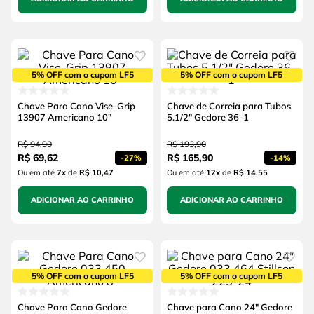
5% OFF com o cupom LF5
5% OFF com o cupom LF5
Chave Para Cano Vise-Grip
Chave de Correia para Tubos
13907 Americano 10"
5.1/2" Gedore 36-1
R$
94
,
90
R$
193
,
90
R$
69
,
62
R$
165
,
90
-
27%
-
14%
Ou em até
7
x
de
R$ 10,47
Ou em até
12
x
de
R$ 14,55
ADICIONAR AO CARRINHO
ADICIONAR AO CARRINHO
5% OFF com o cupom LF5
5% OFF com o cupom LF5
Chave Para Cano Gedore
Chave para Cano 24" Gedore