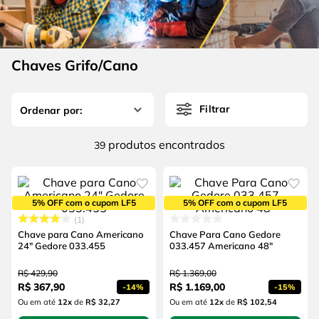
4
º
escada
6
º
fio
5
º
serra circular
7
º
serra copo
6
º
fio
Chaves Grifo/Cano
8
º
disco corte
7
º
serra copo
9
º
chave impacto
Filtrar
8
º
disco corte
10
º
luva
9
º
chave impacto
produtos
39
10
º
luva
5% OFF com o cupom LF5
5% OFF com o cupom LF5
1
Chave para Cano Americano
Chave Para Cano Gedore
24" Gedore 033.455
033.457 Americano 48"
R$
429
,
90
R$
1
.
369
,
00
R$
367
,
90
R$
1
.
169
,
00
-
14%
-
15%
Ou em até
12
x
de
R$ 32,27
Ou em até
12
x
de
R$ 102,54