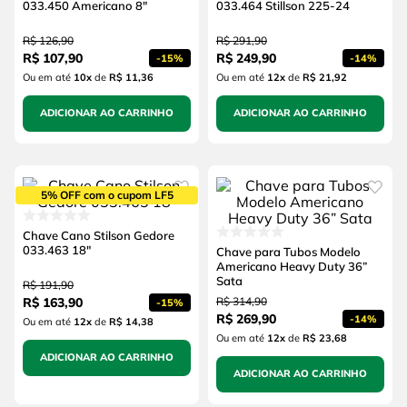
033.450 Americano 8"
033.464 Stillson 225-24
R$
126
,
90
R$
291
,
90
R$
107
,
90
R$
249
,
90
-
15%
-
14%
Ou em até
10
x
de
R$ 11,36
Ou em até
12
x
de
R$ 21,92
ADICIONAR AO CARRINHO
ADICIONAR AO CARRINHO
5% OFF com o cupom LF5
Chave Cano Stilson Gedore
033.463 18"
Chave para Tubos Modelo
Americano Heavy Duty 36”
Sata
R$
191
,
90
R$
163
,
90
R$
314
,
90
-
15%
R$
269
,
90
-
14%
Ou em até
12
x
de
R$ 14,38
Ou em até
12
x
de
R$ 23,68
ADICIONAR AO CARRINHO
ADICIONAR AO CARRINHO