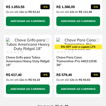
R$
1
.
053
,
55
R$
1
.
386
,
05
-
5%
-
5%
Ou em até
12
x
de
R$ 92,42
Ou em até
12
x
de
R$ 121,58
ADICIONAR AO CARRINHO
ADICIONAR AO CARRINHO
5% OFF com o cupom LF5
Chave Grifo para Tubos
Chave Para Cano
Americana Heavy Duty Ridgid
Tramontina-Pro 44021/036
18”
36"
R$
617
,
40
R$
579
,
40
-
5%
-
5%
Ou em até
12
x
de
R$ 54,16
Ou em até
12
x
de
R$ 50,82
ADICIONAR AO CARRINHO
ADICIONAR AO CARRINHO