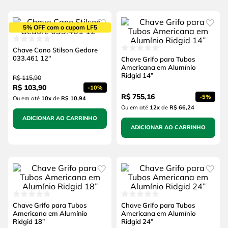
5% OFF com o cupom LF5
Chave Cano Stilson Gedore
033.461 12"
Chave Grifo para Tubos
Americana em Alumínio
Ridgid 14”
R$
115
,
90
R$
103
,
90
-
10%
R$
755
,
16
-
5%
Ou em até
10
x
de
R$ 10,94
Ou em até
12
x
de
R$ 66,24
ADICIONAR AO CARRINHO
ADICIONAR AO CARRINHO
Chave Grifo para Tubos
Chave Grifo para Tubos
Americana em Alumínio
Americana em Alumínio
Ridgid 18”
Ridgid 24”