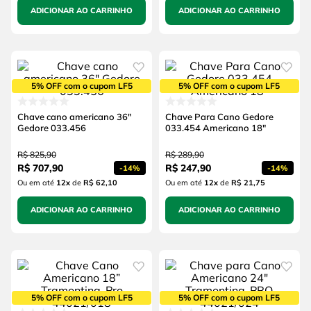
ADICIONAR AO CARRINHO
ADICIONAR AO CARRINHO
5% OFF com o cupom LF5
5% OFF com o cupom LF5
Chave cano americano 36"
Chave Para Cano Gedore
Gedore 033.456
033.454 Americano 18"
R$
825
,
90
R$
289
,
90
R$
707
,
90
R$
247
,
90
-
14%
-
14%
Ou em até
12
x
de
R$ 62,10
Ou em até
12
x
de
R$ 21,75
ADICIONAR AO CARRINHO
ADICIONAR AO CARRINHO
5% OFF com o cupom LF5
5% OFF com o cupom LF5