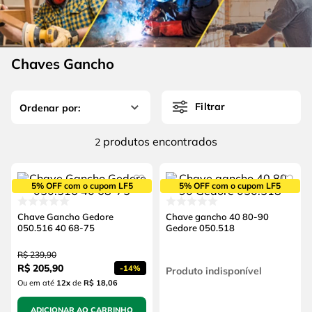
4
º
escada
6
º
fio
5
º
serra circular
7
º
chave impacto
6
º
fio
Chaves Gancho
8
º
disco corte
7
º
chave impacto
9
º
cabo flexivel
Filtrar
8
º
disco corte
10
º
serra copo
9
º
cabo flexivel
produtos
2
10
º
serra copo
5% OFF com o cupom LF5
5% OFF com o cupom LF5
Chave Gancho Gedore
Chave gancho 40 80-90
050.516 40 68-75
Gedore 050.518
R$
239
,
90
R$
205
,
90
-
14%
Produto indisponível
Ou em até
12
x
de
R$ 18,06
ADICIONAR AO CARRINHO