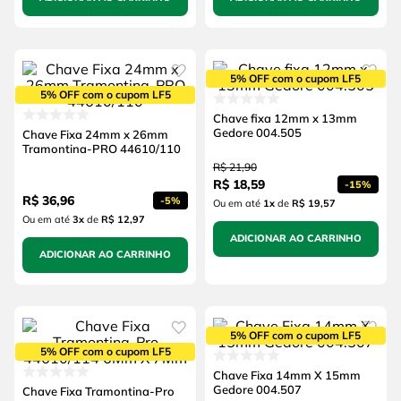
5% OFF com o cupom LF5
5% OFF com o cupom LF5
Chave fixa 12mm x 13mm
Gedore 004.505
Chave Fixa 24mm x 26mm
Tramontina-PRO 44610/110
R$
21
,
90
R$
18
,
59
-
15%
R$
36
,
96
-
5%
Ou em até
1
x
de
R$ 19,57
Ou em até
3
x
de
R$ 12,97
ADICIONAR AO CARRINHO
ADICIONAR AO CARRINHO
5% OFF com o cupom LF5
5% OFF com o cupom LF5
Chave Fixa 14mm X 15mm
Gedore 004.507
Chave Fixa Tramontina-Pro