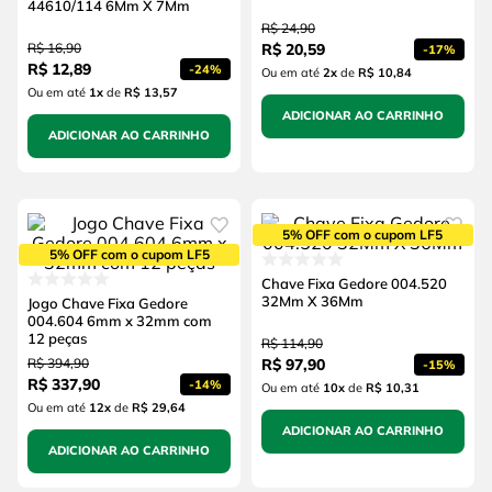
44610/114 6Mm X 7Mm
R$
24
,
90
R$
16
,
90
R$
20
,
59
-
17%
R$
12
,
89
-
24%
Ou em até
2
x
de
R$ 10,84
Ou em até
1
x
de
R$ 13,57
ADICIONAR AO CARRINHO
ADICIONAR AO CARRINHO
5% OFF com o cupom LF5
5% OFF com o cupom LF5
Chave Fixa Gedore 004.520
32Mm X 36Mm
Jogo Chave Fixa Gedore
004.604 6mm x 32mm com
12 peças
R$
114
,
90
R$
394
,
90
R$
97
,
90
-
15%
R$
337
,
90
-
14%
Ou em até
10
x
de
R$ 10,31
Ou em até
12
x
de
R$ 29,64
ADICIONAR AO CARRINHO
ADICIONAR AO CARRINHO