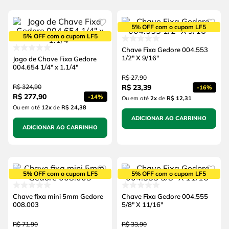
5% OFF com o cupom LF5
5% OFF com o cupom LF5
Chave Fixa Gedore 004.553
1/2" X 9/16"
Jogo de Chave Fixa Gedore
004.654 1/4" x 1.1/4"
R$
27
,
90
R$
324
,
90
R$
23
,
39
-
16%
R$
277
,
90
-
14%
Ou em até
2
x
de
R$ 12,31
Ou em até
12
x
de
R$ 24,38
ADICIONAR AO CARRINHO
ADICIONAR AO CARRINHO
5% OFF com o cupom LF5
5% OFF com o cupom LF5
Chave fixa mini 5mm Gedore
Chave Fixa Gedore 004.555
008.003
5/8" X 11/16"
R$
71
,
90
R$
33
,
90