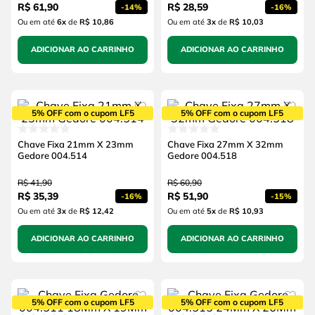
R$
61
,
90
R$
28
,
59
-
14%
-
16%
Ou em até
6
x
de
R$ 10,86
Ou em até
3
x
de
R$ 10,03
ADICIONAR AO CARRINHO
ADICIONAR AO CARRINHO
5% OFF com o cupom LF5
5% OFF com o cupom LF5
Chave Fixa 21mm X 23mm
Chave Fixa 27mm X 32mm
Gedore 004.514
Gedore 004.518
R$
41
,
90
R$
60
,
90
R$
35
,
39
R$
51
,
90
-
16%
-
15%
Ou em até
3
x
de
R$ 12,42
Ou em até
5
x
de
R$ 10,93
ADICIONAR AO CARRINHO
ADICIONAR AO CARRINHO
5% OFF com o cupom LF5
5% OFF com o cupom LF5