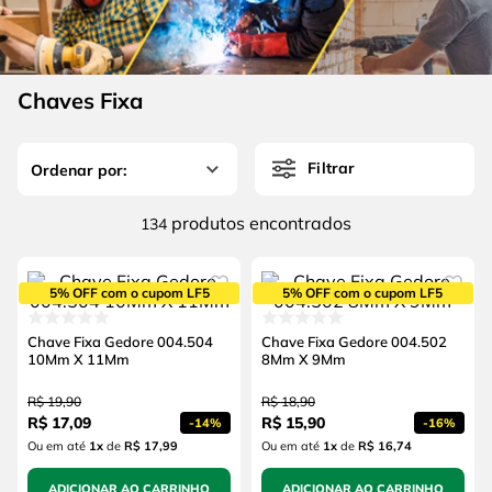
4
º
escada
6
º
fio
5
º
serra circular
7
º
serra copo
6
º
fio
Chaves Fixa
8
º
chave impacto
7
º
serra copo
9
º
cabo flexivel
Filtrar
8
º
chave impacto
10
º
disco corte
9
º
cabo flexivel
produtos
134
10
º
disco corte
5% OFF com o cupom LF5
5% OFF com o cupom LF5
Chave Fixa Gedore 004.504
Chave Fixa Gedore 004.502
10Mm X 11Mm
8Mm X 9Mm
R$
19
,
90
R$
18
,
90
R$
17
,
09
R$
15
,
90
-
14%
-
16%
Ou em até
1
x
de
R$ 17,99
Ou em até
1
x
de
R$ 16,74
ADICIONAR AO CARRINHO
ADICIONAR AO CARRINHO