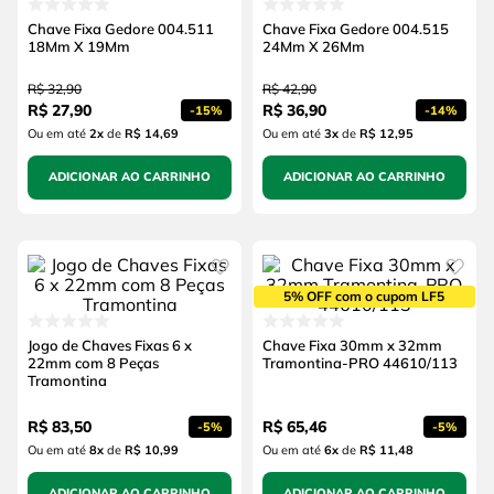
Chave Fixa Gedore 004.511
Chave Fixa Gedore 004.515
18Mm X 19Mm
24Mm X 26Mm
R$
32
,
90
R$
42
,
90
R$
27
,
90
R$
36
,
90
-
15%
-
14%
Ou em até
2
x
de
R$ 14,69
Ou em até
3
x
de
R$ 12,95
ADICIONAR AO CARRINHO
ADICIONAR AO CARRINHO
5% OFF com o cupom LF5
Jogo de Chaves Fixas 6 x
Chave Fixa 30mm x 32mm
22mm com 8 Peças
Tramontina-PRO 44610/113
Tramontina
R$
83
,
50
R$
65
,
46
-
5%
-
5%
Ou em até
8
x
de
R$ 10,99
Ou em até
6
x
de
R$ 11,48
ADICIONAR AO CARRINHO
ADICIONAR AO CARRINHO