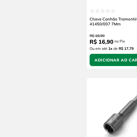
Chave Canhão Tramontin
41450/007 7Mm
R$
18
,
90
R$
16
,
90
no Pix
Ou em até
1
x
de
R$ 17,79
ADICIONAR AO CA