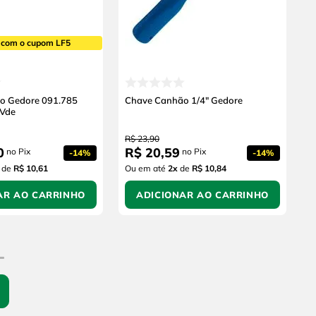
 com o cupom LF5
o Gedore 091.785
Chave Canhão 1/4" Gedore
 Vde
R$
23
,
90
0
R$
20
,
59
no Pix
no Pix
-
14%
-
14%
de
R$ 10,61
Ou em até
2
x
de
R$ 10,84
AR AO CARRINHO
ADICIONAR AO CARRINHO