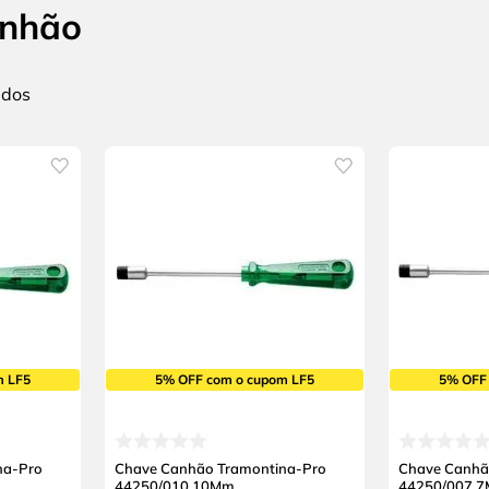
anhão
m LF5
5% OFF com o cupom LF5
5% OFF
na-Pro
Chave Canhão Tramontina-Pro
Chave Canhã
44250/010 10Mm
44250/007 