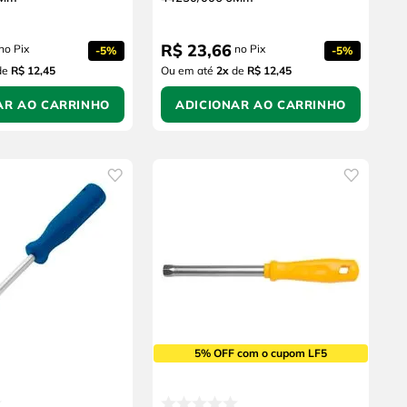
R$
23
,
66
no Pix
no Pix
-
5%
-
5%
de
R$ 12,45
Ou em até
2
x
de
R$ 12,45
AR AO CARRINHO
ADICIONAR AO CARRINHO
5% OFF com o cupom LF5