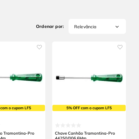
Relevância
 com o cupom LF5
5% OFF com o cupom LF5
o Tramontina-Pro
Chave Canhão Tramontina-Pro
7Mm
44250/006 6Mm