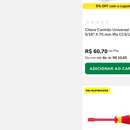
5% OFF com o cupo
Chave Canhão Universal 
5/16" X 75 mm Ifla CC5/
R$
60
,
70
no Pix
Ou em até
6
x
de
R$ 10,65
ADICIONAR AO CA