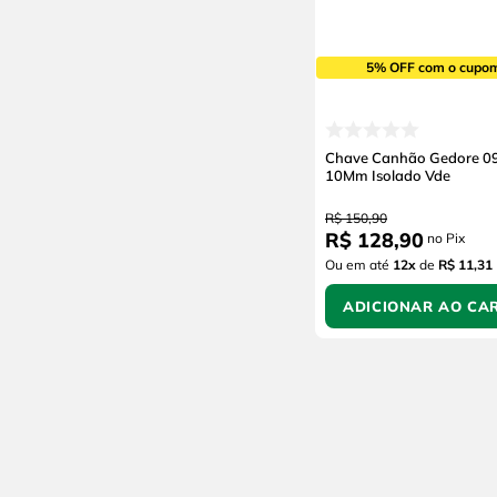
5% OFF com o cupo
Chave Canhão Gedore 0
10Mm Isolado Vde
R$
150
,
90
R$
128
,
90
no Pix
Ou em até
12
x
de
R$ 11,31
ADICIONAR AO CA