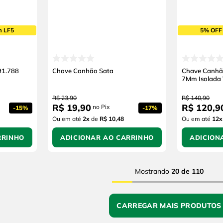
m LF5
5% OFF
91.788
Chave Canhão Sata
Chave Canhã
7Mm Isolada
R$
23
,
90
R$
140
,
90
R$
19
,
90
R$
120
,
9
no Pix
-
15%
-
17%
Ou em até
2
x
de
R$ 10,48
Ou em até
12
x
RRINHO
ADICIONAR AO CARRINHO
ADICION
Mostrando
20 de 110