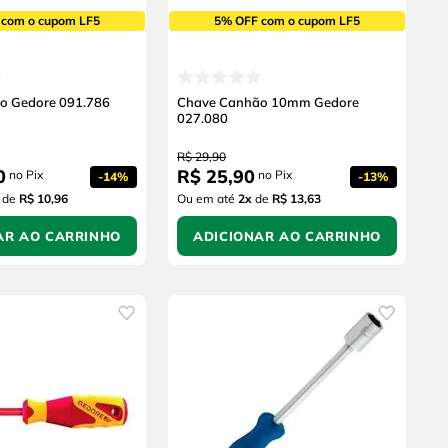
 com o cupom LF5
5% OFF com o cupom LF5
o Gedore 091.786
Chave Canhão 10mm Gedore
027.080
R$
29
,
90
0
R$
25
,
90
no Pix
no Pix
-
14%
-
13%
de
R$ 10,96
Ou em até
2
x
de
R$ 13,63
AR AO CARRINHO
ADICIONAR AO CARRINHO