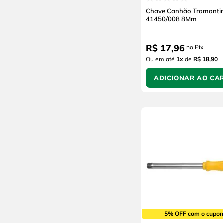
Chave Canhão Tramontin
41450/008 8Mm
R$
17
,
96
no Pix
Ou em até
1
x
de
R$ 18,90
ADICIONAR AO CA
5% OFF com o cupo