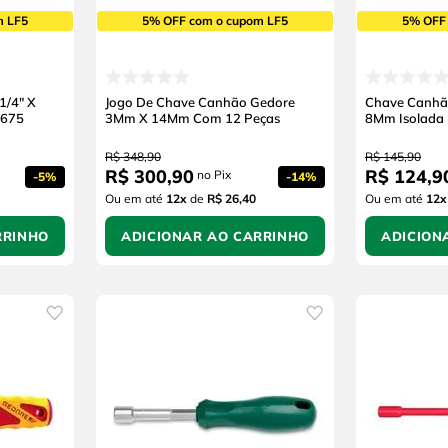
m LF5
5% OFF com o cupom LF5
5% OFF
1/4" X
Jogo De Chave Canhão Gedore
Chave Canhã
1675
3Mm X 14Mm Com 12 Peças
8Mm Isolada
R$
348
,
90
R$
145
,
90
R$
300
,
90
R$
124
,
9
no Pix
-
5%
-
14%
Ou em até
12
x
de
R$ 26,40
Ou em até
12
x
RRINHO
ADICIONAR AO CARRINHO
ADICION