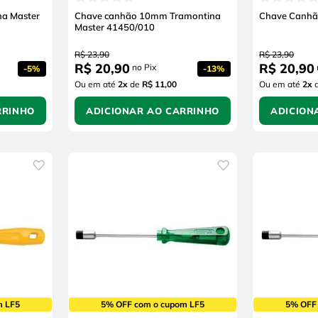
a Master
Chave canhão 10mm Tramontina
Chave Canh
Master 41450/010
R$
23
,
90
R$
23
,
90
R$
20
,
90
R$
20
,
90
no Pix
-
5%
-
13%
Ou em até
2
x
de
R$ 11,00
Ou em até
2
x
RRINHO
ADICIONAR AO CARRINHO
ADICION
m LF5
5% OFF com o cupom LF5
5% OFF