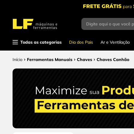
Digite aqui o que você 
Termos mais
buscados
1
º
parafusadeira
Todas as categorias
Dia dos Pais
Ar e Ventilação
2
º
caixa ferramentas
Ferramentas Manuais
Chaves
Chaves Canhão
3
º
esmerilhadeira
4
º
escada
5
º
serra circular
6
º
fio
7
º
serra copo
8
º
disco corte