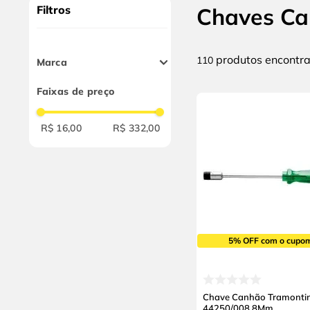
9
º
chave impacto
Filtros
Chaves C
10
º
luva
produtos
110
Marca
Ifla
Faixas de preço
Tramontina
Gedore
R$ 16,00
R$ 332,00
Sata
Rothenberger
5% OFF com o cupo
Chave Canhão Tramonti
44250/008 8Mm