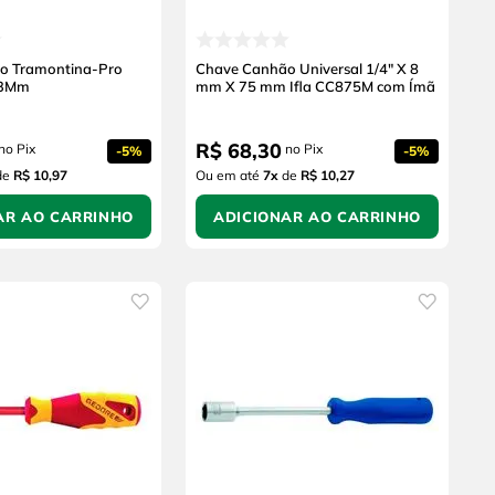
o Tramontina-Pro
Chave Canhão Universal 1/4" X 8
13Mm
mm X 75 mm Ifla CC875M com Ímã
R$
68
,
30
no Pix
no Pix
-
5%
-
5%
de
R$ 10,97
Ou em até
7
x
de
R$ 10,27
AR AO CARRINHO
ADICIONAR AO CARRINHO