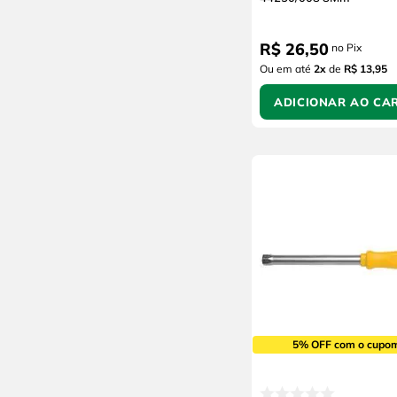
R$
26
,
50
no Pix
Ou em até
2
x
de
R$ 13,95
ADICIONAR AO CA
5% OFF com o cupo