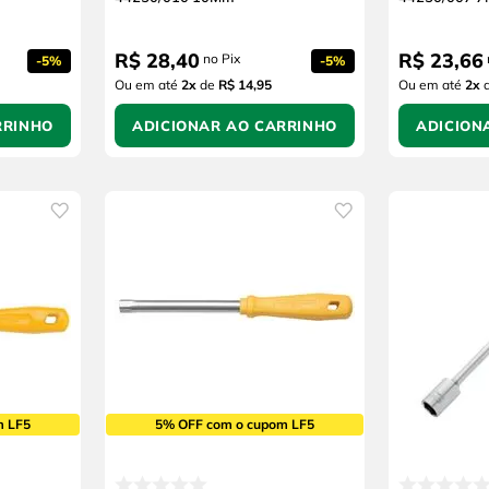
R$
28
,
40
R$
23
,
66
no Pix
-
5%
-
5%
Ou em até
2
x
de
R$ 14,95
Ou em até
2
x
RRINHO
ADICIONAR AO CARRINHO
ADICION
m LF5
5% OFF com o cupom LF5