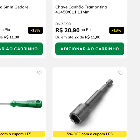
ão 6mm Gedore
Chave Canhão Tramontina
41450/011 11Mm
R$
23
,
90
R$
20
,
90
no Pix
no Pix
-
13%
-
13%
de
R$ 11,00
Ou em até
2
x
de
R$ 11,00
AR AO CARRINHO
ADICIONAR AO CARRINHO
 com o cupom LF5
5% OFF com o cupom LF5