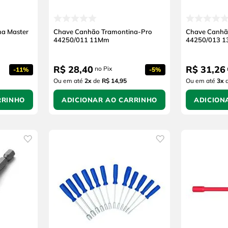
a Master
Chave Canhão Tramontina-Pro
Chave Canhã
44250/011 11Mm
44250/013 
R$
28
,
40
R$
31
,
26
no Pix
-
11%
-
5%
Ou em até
2
x
de
R$ 14,95
Ou em até
3
x
RRINHO
ADICIONAR AO CARRINHO
ADICION